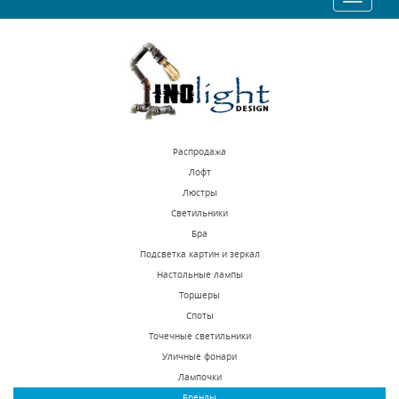
10010 р.
9266 р.
navigatio
КУПИТЬ
КУПИТЬ
Распродажа
Лофт
Люстры
Светильники
Бра Osgona Melagro
Бра Osgona Rosata
Бра
695622
696622
Подсветка картин и зеркал
Настольные лампы
В наличии 10 шт.
В наличии 10 шт.
Торшеры
27621 р.
14256 р.
Споты
Точечные светильники
Уличные фонари
КУПИТЬ
КУПИТЬ
Лампочки
Бренды