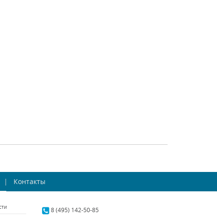
2056-2W
2150-2W
rite (Германия)
Favourite (Германия)
наличии 9 шт.
В наличии 8 шт.
12200 р.
5400 р.
ТЬ
КУПИТЬ
СРАВНИТЬ
КУПИТЬ
ourite Dominium
Бра Favourite Seraphima
2321-2W
Контакты
2307-2W
rite (Германия)
Favourite (Германия)
сти
аличии 10 шт.
В наличии 10 шт.
8 (495) 142-50-85