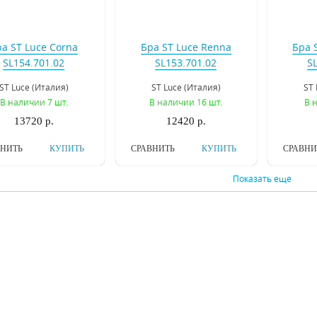
а ST Luce Corna
Бра ST Luce Renna
Бра S
SL154.701.02
SL153.701.02
S
ST Luce (Италия)
ST Luce (Италия)
ST 
В наличии 7 шт.
В наличии 16 шт.
В 
13720 р.
12420 р.
ВНИТЬ
КУПИТЬ
СРАВНИТЬ
КУПИТЬ
СРАВНИ
Показать еще
 Osgona Engenuo
Бра Osgona Diafano
Бра Fa