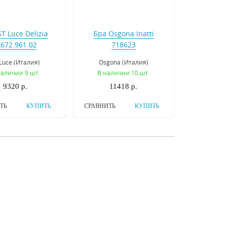
T Luce Delizia
Бра Osgona Inatti
L672.961.02
718623
Luce (Италия)
Osgona (Италия)
наличии 9 шт.
В наличии 10 шт.
9320 р.
11418 р.
ТЬ
КУПИТЬ
СРАВНИТЬ
КУПИТЬ
vourite Atlanta
Бра Favourite Amanda