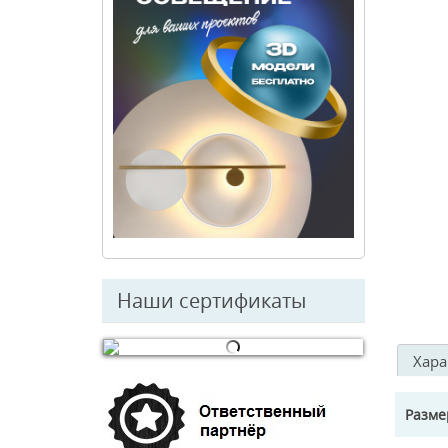
Наши сертификаты
Хара
© Free
Joomla! 3 Modules
- by
VinaGecko.com
Разм