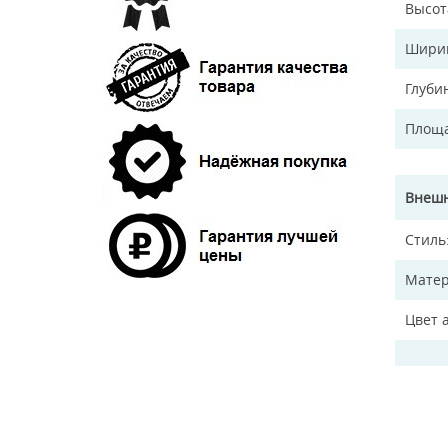
Высот
Ширин
Глуби
Площа
Внешн
Стиль
Матер
Цвет 