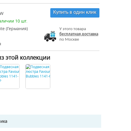
Купить в один клик
2W
аличии 10 шт.
ite (Германия)
У этого товара
бесплатная доставка
по Москве
я
из этой коллекции
рика