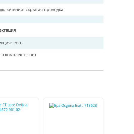
одключения
скрытая проводка
ектация
укция
есть
 в комплекте
нет