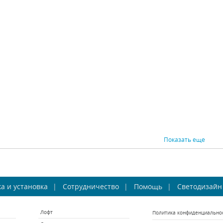
779524
758622
Osgona (Италия)
Osgona (Италия)
Favou
В наличии 10 шт.
В наличии 10 шт.
В 
9345 р.
9266 р.
ВНИТЬ
КУПИТЬ
СРАВНИТЬ
КУПИТЬ
СРАВНИ
Показать еще
 Favourite Amanda
Бра Favourite Dominium
Бра Fav
а и установка
2151-2W
Сотрудничество
2320-2W
Помощь
Светодизайн
vourite (Германия)
Favourite (Германия)
Favou
Лофт
Политика конфиденциально
В наличии 1 шт.
В наличии 10 шт.
В н