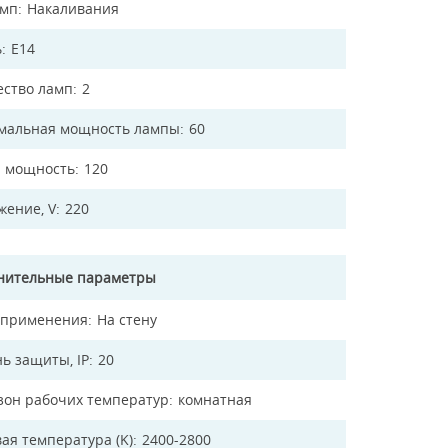
амп
Накаливания
ь
E14
ество ламп
2
мальная мощность лампы
60
 мощность
120
жение, V
220
нительные параметры
 применения
На стену
ь защиты, IP
20
зон рабочих температур
комнатная
ая температура (K)
2400-2800