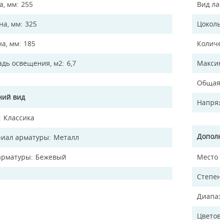
а, мм
255
Вид л
а, мм
325
Цокол
на, мм
185
Колич
дь освещения, м2
6,7
Макси
Общая
ий вид
Напря
Классика
Допол
иал арматуры
Металл
арматуры
Бежевый
Место
Степен
Диапа
Цветов