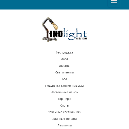
Toggle
26389 р.
57738 р.
navigatio
КУПИТЬ
КУПИТЬ
Распродажа
Лофт
Люстры
Светильники
Подвесная люстра
Подвесная люстра
Бра
Lightstar Cilino 756057
Inodesign Favor
Подсветка картин и зеркал
40.4878
Настольные лампы
В наличии 10 шт.
Под заказ
Торшеры
32911 р.
171100 р.
Споты
Точечные светильники
Уличные фонари
КУПИТЬ
КУПИТЬ
Лампочки