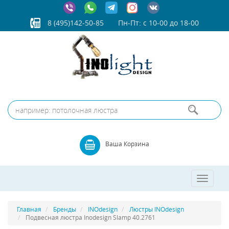
8 (495)142-50-85
Пн-Пт: с 10-00 до 18-00
Ваша Корзина
Toggle
navigatio
Главная
Бренды
INOdesign
Люстры INOdesign
Подвесная люстра Inodesign Slamp 40.2761