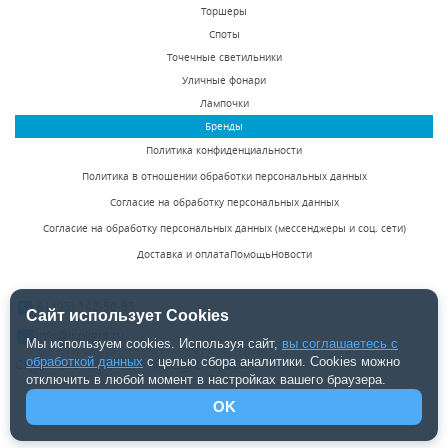
Торшеры
93750 р.
42250 р.
Споты
Точечные светильники
Уличные фонари
КУПИТЬ
КУПИТЬ
Лампочки
Бренды
Политика конфиденциальности
Политика в отношении обработки персональных данных
Согласие на обработку персональных данных
Согласие на обработку персональных данных (мессенджеры и соц. сети)
Доставка и оплата
Помощь
Новости
Люстра на штанге
Люстра на штанге
Inodesign Motvikt
Inodesign Fondo
8 (495) 142-50-85
White 41.1218
40.7846
Сайт использует Cookies
Есть в наличии
Под заказ
info@inolight.ru
Мы используем cookies. Используя сайт,
вы соглашаетесь с
42250 р.
74588 р.
обработкой данных
с целью сбора аналитики. Cookies можно
Студия светодизайна "INOLight" ©2026.
отключить в любой момент в настройках вашего браузера.
OK
КУПИТЬ
КУПИТЬ