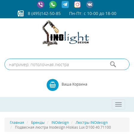
8 (495)142-50-85
Пн-Пт: с 10-00 до 18-00
Ваша Корзина
Toggle
navigatio
Главная
Бренды
INOdesign
Люстры INOdesign
Подвесная люстра Inodesign Hiskias Lux D100 40.71100