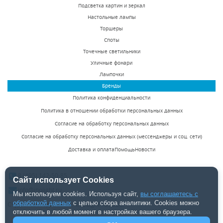
светодиодный
светодиодный
Подсветка картин и зеркал
светильник Favourite
светильник Favourite
Настольные лампы
В наличии 9 шт.
В наличии 2 шт.
Pendenti 2014-1P
Flashled 2066-30C
Торшеры
6800 р.
7600 р.
Споты
Точечные светильники
Уличные фонари
КУПИТЬ
КУПИТЬ
Лампочки
Бренды
Политика конфиденциальности
Политика в отношении обработки персональных данных
Согласие на обработку персональных данных
Согласие на обработку персональных данных (мессенджеры и соц. сети)
Доставка и оплата
Помощь
Новости
Настенный
Подвесной
светодиодный
светильник Inodesign
8 (495) 142-50-85
светильник Odeon
Moooi Heracleum
Сайт использует Cookies
В наличии 82 шт.
Под заказ
Light Eclissi 3871/6WL
41.720
info@inolight.ru
Мы используем cookies. Используя сайт,
вы соглашаетесь с
8830 р.
57375 р.
обработкой данных
с целью сбора аналитики. Cookies можно
Студия светодизайна "INOLight" ©2026.
отключить в любой момент в настройках вашего браузера.