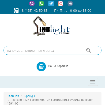
8 (495)142-50-85
Пн-Пт: с 10-00 до 18-00
Ваша Корзина
Toggle
navigatio
Главная
Бренды
Потолочный светодиодный светильник Favourite Reflector
1991-1C