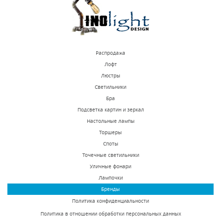
КУПИТЬ
КУПИТЬ
Распродажа
Лофт
Люстры
Светильники
Потолочный
Потолочный
Бра
светильник Lightstar
светильник Lightstar
Подсветка картин и зеркал
Monocco 212536
Monocco 212537
Настольные лампы
В наличии 1000 шт.
В наличии 1000 шт.
Торшеры
5556 р.
5556 р.
Споты
Точечные светильники
Уличные фонари
КУПИТЬ
КУПИТЬ
Лампочки
Бренды
Политика конфиденциальности
Политика в отношении обработки персональных данных