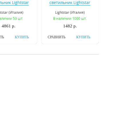
льник Lightstar
светильник Lightstar
e Muro 214817
Urbano Mini LED 214792
htstar (Италия)
Lightstar (Италия)
аличии 53 шт.
В наличии 1000 шт.
4861 р.
1482 р.
ТЬ
КУПИТЬ
СРАВНИТЬ
КУПИТЬ
отолочный
Потолочный
льник Lightstar
светильник Lightstar
occo 212536
Monocco 212537
htstar (Италия)
Lightstar (Италия)
личии 1000 шт.
В наличии 1000 шт.