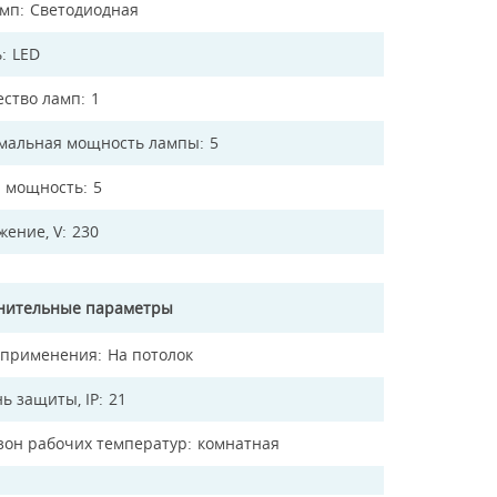
амп
Светодиодная
ь
LED
ество ламп
1
мальная мощность лампы
5
 мощность
5
жение, V
230
нительные параметры
 применения
На потолок
ь защиты, IP
21
зон рабочих температур
комнатная