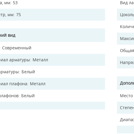
а, мм
53
Вид л
тр, мм
75
Цокол
Колич
ий вид
Макси
Современный
Общая
иал арматуры
Металл
Напря
арматуры
Белый
Допол
иал плафона
Металл
плафонов
Белый
Место
Степен
Диапа