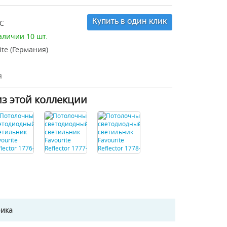
Купить в один клик
C
аличии 10 шт.
ite (Германия)
я
из этой коллекции
рика