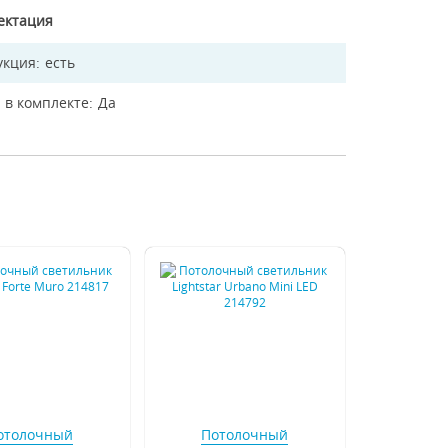
ектация
укция
есть
 в комплекте
Да
отолочный
Потолочный