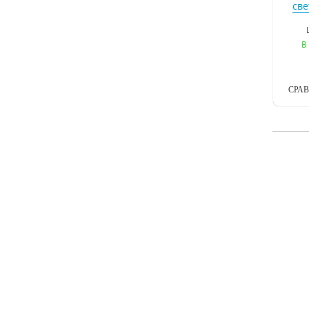
све
В
СРА
све
Urba
В