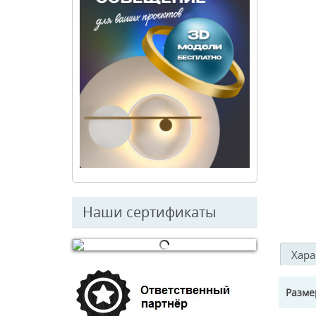
Наши сертификаты
Хара
© Free
Joomla! 3 Modules
- by
VinaGecko.com
Разм