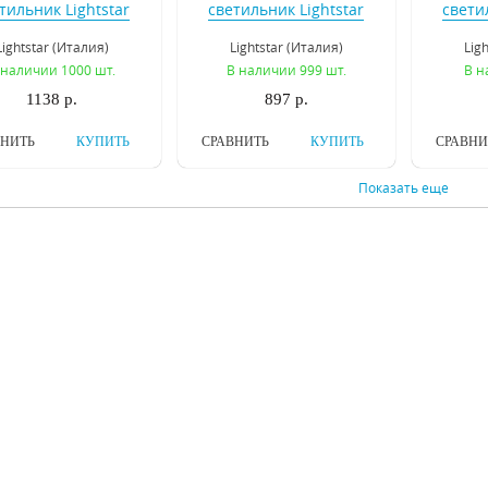
тильник Lightstar
светильник Lightstar
свети
Rullo 214438
Rullo 214439
Fort
Lightstar (Италия)
Lightstar (Италия)
Lig
 наличии 1000 шт.
В наличии 999 шт.
В н
1138 р.
897 р.
ВНИТЬ
КУПИТЬ
СРАВНИТЬ
КУПИТЬ
СРАВНИ
Показать еще
Потолочный
Потолочный
П
тильник Lightstar
светодиодный
свети
no Mini LED 214794
светильник Lightstar
Mon
Lightstar (Италия)
Lightstar (Италия)
Lig
Forte Muro 214830
 наличии 1000 шт.
В наличии 1000 шт.
В на