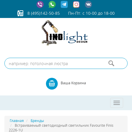
8 (495)142-50-85
Пн-Пт: с 10-00 до 18-00
Ваша Корзина
Toggle
navigatio
Главная
Бренды
Встраиваемый светодиодный светильник Favourite Finis
2226-1U