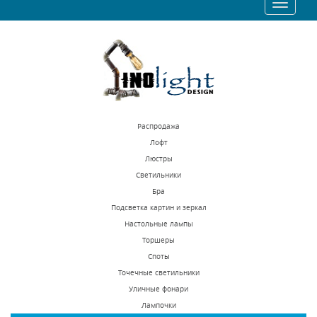
Toggle
1297 р.
1297 р.
navigatio
КУПИТЬ
КУПИТЬ
Распродажа
Лофт
Люстры
Светильники
Потолочный
Потолочный
Бра
светодиодный
светодиодный
Подсветка картин и зеркал
светильник Lightstar
светильник Lightstar
Настольные лампы
В наличии 1000 шт.
В наличии 1000 шт.
Forte Muro 214830
Zolla 213911
Торшеры
9741 р.
3675 р.
Споты
Точечные светильники
Уличные фонари
КУПИТЬ
КУПИТЬ
Лампочки