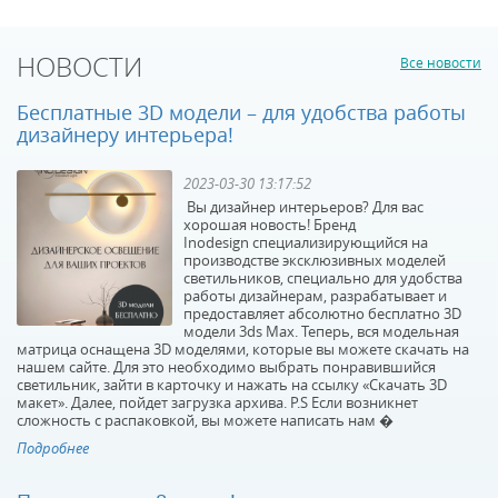
В наличии 7253 шт.
В наличии 8181 шт.
НОВОСТИ
Все новости
3290 р.
3290 р.
Бесплатные 3D модели – для удобства работы
дизайнеру интерьера!
КУПИТЬ
КУПИТЬ
2023-03-30 13:17:52
Вы дизайнер интерьеров? Для вас
хорошая новость! Бренд
Inodesign специализирующийся на
производстве эксклюзивных моделей
светильников, специально для удобства
работы дизайнерам, разрабатывает и
предоставляет абсолютно бесплатно 3D
модели 3ds Max. Теперь, вся модельная
Адаптер для
Адаптер для
матрица оснащена 3D моделями, которые вы можете скачать на
шинопровода
шинопровода
нашем сайте. Для это необходимо выбрать понравившийся
светильник, зайти в карточку и нажать на ссылку «Скачать 3D
Lightstar Asta 594037
Lightstar Asta 594046
макет». Далее, пойдет загрузка архива. P.S Если возникнет
В наличии 176 шт.
В наличии 1000 шт.
сложность с распаковкой, вы можете написать нам �
594 р.
594 р.
Подробнее