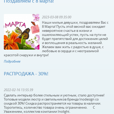
Поздавляем с 8 марта!
КУПИТЬ
КУПИТЬ
2023-03-08 09:35:00
Наши милые девушки, поздравляем Вас с
8 Марта! Пусть этой весной вас ожидает
невероятное счастье в жизни и
ошеломляющий успех, пусть на пути не
будет препятствий для достижения целей
и воплощения в реальность желаний.
Желаем вам жить с радостью в душе, с
Коннектор L-
Коннектор L-
любовью в сердце и с неотразимой
образный Lightstar
образный Lightstar
красотой снаружи и внутри!
Barra 502129
Barra 504126
Подробнее
В наличии 998 шт.
В наличии 1000 шт.
214 р.
644 р.
РАСПРОДАЖА - 30%!
КУПИТЬ
КУПИТЬ
2022-02-16 13:55:39
Сделать интерьер более стильным и уютным, стало доступнее!
Топовые модели люстр и светильников бренда Inodesign со
скидкой 30%! Скидка распространяется на товары в наличии.
Торопитесь, количество товара очень ограниченно. С
Уважением, коллектив компании Inolight.