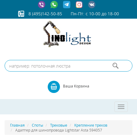
8 (495)142-50-85
Пн-Пт: с 10-00 до 18-00
Ваша Корзина
Toggle
navigatio
Главная
Споты
Трековые
Крепление треков
Адаптер для шинопровода Lightstar Asta 594057