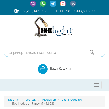
8 (495)142-50-85
Пн-Пт: с 10-00 до 18-00
Ваша Корзина
Toggle
navigatio
Главная
Бренды
INOdesign
Бра INOdesign
Бра Inodesign Fancy M 44.6535