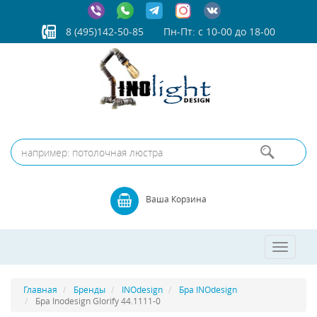
8 (495)142-50-85
Пн-Пт: с 10-00 до 18-00
Ваша Корзина
Toggle
navigatio
Главная
Бренды
INOdesign
Бра INOdesign
Бра Inodesign Glorify 44.1111-0