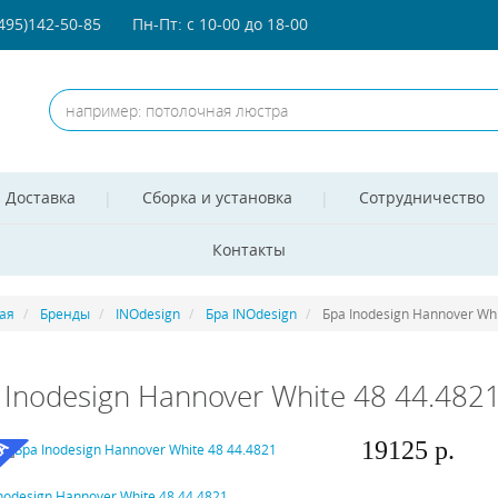
(495)142-50-85
Пн-Пт: с 10-00 до 18-00
Доставка
Сборка и установка
Сотрудничество
Контакты
ая
Бренды
INOdesign
Бра INOdesign
Бра Inodesign Hannover Whi
 Inodesign Hannover White 48 44.482
19125 р.