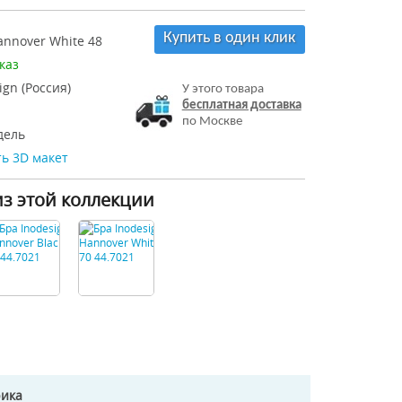
Купить в один клик
nnover White 48
каз
ign (Россия)
У этого товара
бесплатная доставка
по Москве
дель
ь 3D макет
из этой коллекции
рика