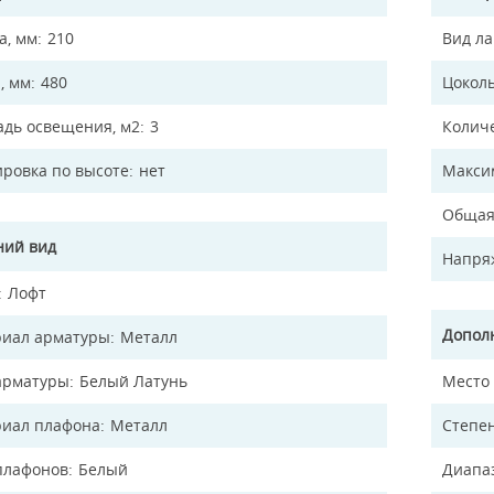
а, мм
210
Вид л
, мм
480
Цокол
дь освещения, м2
3
Колич
ировка по высоте
нет
Макси
Общая
ий вид
Напря
Лофт
Допол
иал арматуры
Металл
арматуры
Белый Латунь
Место
иал плафона
Металл
Степен
плафонов
Белый
Диапа