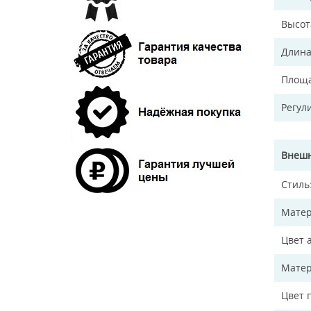
Высот
Длина
Площа
Регул
Внешн
Стиль
Матер
Цвет 
Матер
Цвет 