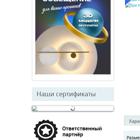
Наши сертификаты
© Free
Joomla! 3 Modules
- by
VinaGecko.com
Хара
Разм