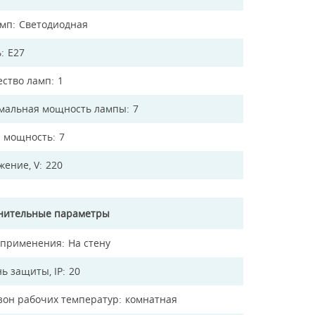
амп
Светодиодная
ь
E27
ество ламп
1
мальная мощность лампы
7
 мощность
7
жение, V
220
нительные параметры
 применения
На стену
ь защиты, IP
20
зон рабочих температур
комнатная