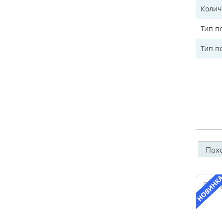
Колич
Тип п
Тип п
Пох