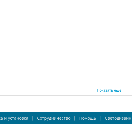
 Inodesign Space
Бра Inodesign Sur
Бра 
per Luxury 44.267
40.9837
Inodesign (Россия)
Inodesign (Россия)
Ino
Есть в наличии
Есть в наличии
Ес
36125 р.
30375 р.
ВНИТЬ
КУПИТЬ
СРАВНИТЬ
КУПИТЬ
СРАВНИ
Показать еще
Настенный
Бра Inodesign Gold Hills
Н
а и установка
светодиодный
Сотрудничество
44.613
Помощь
Светодизайн
св
тильник Inodesign
светил
Inodesign (Россия)
Inodesign (Россия)
Ino
Gesture 40.6550
De