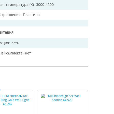
ая температура (K)
3000-4200
б крепления
Пластина
ектация
укция
есть
 в комплекте
нет