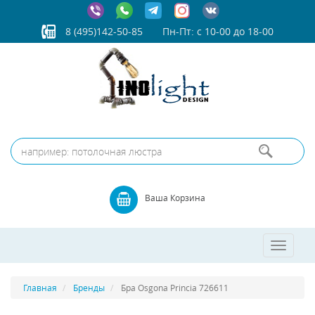
8 (495)142-50-85
Пн-Пт: с 10-00 до 18-00
Ваша Корзина
Toggle
navigatio
Главная
Бренды
Бра Osgona Princia 726611