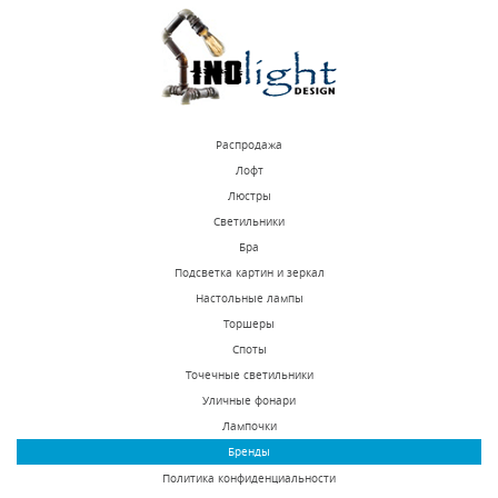
КУПИТЬ
КУПИТЬ
Распродажа
Лофт
Люстры
Светильники
Бра Favourite Malta
Бра Favourite
Бра
1730-1W
Mariposa 1839-1W
Подсветка картин и зеркал
Настольные лампы
В наличии 10 шт.
В наличии 10 шт.
Торшеры
4600 р.
5600 р.
Споты
Точечные светильники
Уличные фонари
КУПИТЬ
КУПИТЬ
Лампочки
Бренды
Политика конфиденциальности