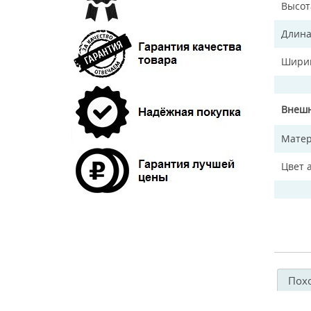
Высот
Длина
Ширин
Внешн
Матер
Цвет 
Пох