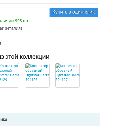
Купить в один клик
7
аличии 995 шт.
tar (Италия)
я
из этой коллекции
рика