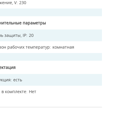
жение, V
230
нительные параметры
ь защиты, IP
20
зон рабочих температур
комнатная
ектация
укция
есть
 в комплекте
Нет