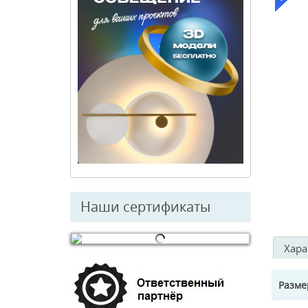
Наши сертификаты
Хара
© Free
Joomla! 3 Modules
- by
VinaGecko.com
Разм