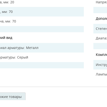
а, мм
20
Напря
, мм
70
Допол
а, мм
70
Степен
ий вид
Диапа
иал арматуры
Металл
Компл
арматуры
Серый
Инстр
Лампы
ожие товары