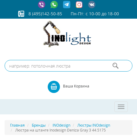
8 (495)142-50-85
Пн-Пт: с 10-00 до 18-00
Ваша Корзина
Toggle
navigatio
Главная
Бренды
INOdesign
Люстры INOdesign
Люстра на штанге Inodesign Deniza Gray 3 44.5175