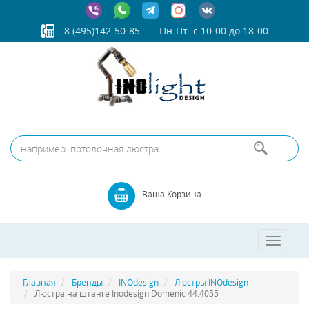
8 (495)142-50-85
Пн-Пт: с 10-00 до 18-00
Ваша Корзина
Toggle
navigatio
Главная
Бренды
INOdesign
Люстры INOdesign
Люстра на штанге Inodesign Domenic 44.4055