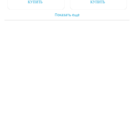
КУПИТЬ
КУПИТЬ
Показать еще
Подвесная люстра
Люстра на штанге
Inodesign Rose
Inodesign Beam Black
3121/13
54.424
Под заказ
Под заказ
179375 р.
29625 р.
КУПИТЬ
КУПИТЬ