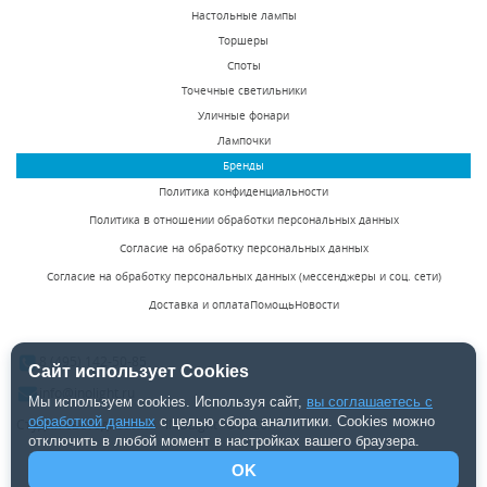
White 41.1214
Horizontal 40.0427
Настольные лампы
Есть в наличии
Под заказ
Торшеры
22375 р.
159875 р.
Споты
Точечные светильники
Уличные фонари
КУПИТЬ
КУПИТЬ
Лампочки
Бренды
Политика конфиденциальности
Политика в отношении обработки персональных данных
Согласие на обработку персональных данных
Согласие на обработку персональных данных (мессенджеры и соц. сети)
Доставка и оплата
Помощь
Новости
Люстра на штанге
Люстра на штанге
Inodesign Kingdom
Inodesign Aalto Oval
8 (495) 142-50-85
Horizontal 40.0424
40.4025
Сайт использует Cookies
Под заказ
Под заказ
info@inolight.ru
Мы используем cookies. Используя сайт,
вы соглашаетесь с
144625 р.
58625 р.
обработкой данных
с целью сбора аналитики. Cookies можно
Студия светодизайна "INOLight" ©2026.
отключить в любой момент в настройках вашего браузера.
OK
КУПИТЬ
КУПИТЬ