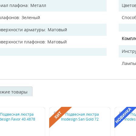
иал плафона
Металл
Цветов
плафонов
Зеленый
Спосо
оверхности арматуры
Матовый
Компл
оверхности плафонов
Матовый
Инстр
Лампы
ожие товары