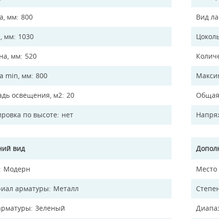
а, мм
800
Вид л
, мм
1030
Цокол
а, мм
520
Колич
а min, мм
800
Макси
дь освещения, м2
20
Общая
ировка по высоте
нет
Напря
ий вид
Допол
Модерн
Место
иал арматуры
Металл
Степен
арматуры
Зеленый
Диапа