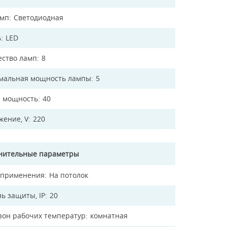
амп
Светодиодная
ь
LED
ество ламп
8
мальная мощность лампы
5
 мощность
40
жение, V
220
нительные параметры
 применения
На потолок
ь защиты, IP
20
зон рабочих температур
комнатная