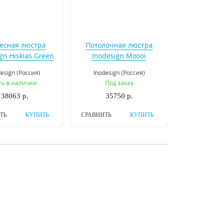
есная люстра
Потолочная люстра
gn Hiskias Green
Inodesign Moooi
42.3550
Heracleum 41.722
design (Россия)
Inodesign (Россия)
ть в наличии
Под заказ
38063 р.
35750 р.
ТЬ
КУПИТЬ
СРАВНИТЬ
КУПИТЬ