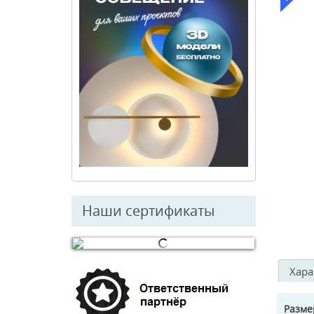
Наши сертификаты
© Free
Joomla! 3 Modules
- by
VinaGecko.com
Хара
Разм