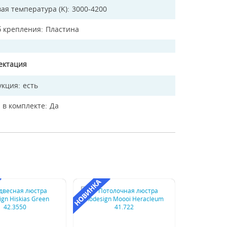
ая температура (K)
3000-4200
б крепления
Пластина
ектация
укция
есть
 в комплекте
Да