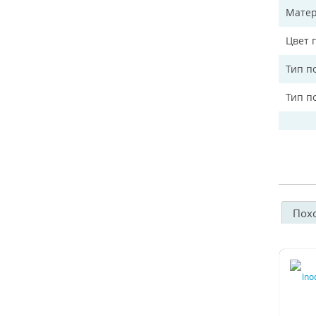
Матер
Цвет 
Тип п
Тип п
Пох