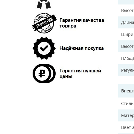
Высот
Длина
Ширин
Высот
Площа
Регул
Внешн
Стиль
Матер
Цвет 