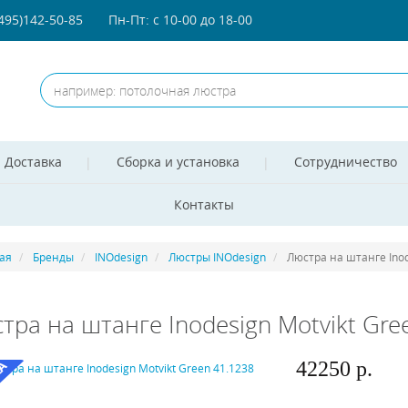
(495)142-50-85
Пн-Пт: с 10-00 до 18-00
Доставка
Сборка и установка
Сотрудничество
Контакты
ая
Бренды
INOdesign
Люстры INOdesign
Люстра на штанге Inod
тра на штанге Inodesign Motvikt Gre
42250 р.