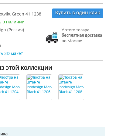
Купить в один клик
tvikt Green 41.1238
ь в наличии
ign (Россия)
У этого товара
бесплатная доставка
по Москве
я
ь 3D макет
из этой коллекции
рика