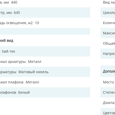
а, мм
440
Вид л
тр, мм
645
Цокол
дь освещения, м2
10
Колич
Макси
ий вид
Общая
Хай-тек
Напря
иал арматуры
Металл
Допол
арматуры
Матовый никель
иал плафона
Металл
Место
плафонов
Белый
Степен
Диапа
Цветов