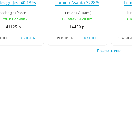
design Jesi 40.1395
Lumion Asanta 3228/5
Lum
Inodesign (Россия)
Lumion (Италия)
Lu
Есть в наличии
В наличии 20 шт.
В н
41125 р.
14450 р.
ВНИТЬ
КУПИТЬ
СРАВНИТЬ
КУПИТЬ
СРАВНИ
Показать еще
стра на штанге
Люстра на штанге
Люст
urite Comodo 2178-
Favourite Comodo 2178-
Favouri
3P
6P
vourite (Германия)
Favourite (Германия)
Favou
В наличии 8 шт.
В наличии 7 шт.
В 