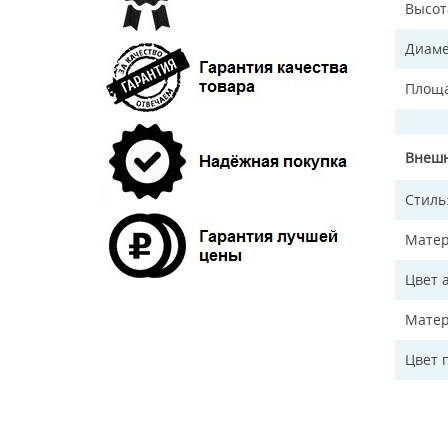
Высот
Диаме
Площа
Внешн
Стиль
Матер
Цвет 
Матер
Цвет 