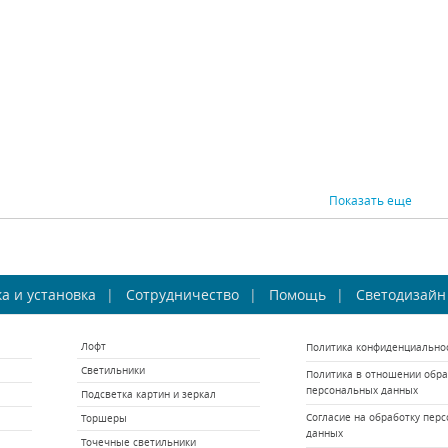
6160 р.
17300 р.
ВНИТЬ
КУПИТЬ
СРАВНИТЬ
КУПИТЬ
СРАВНИ
Показать еще
стра на штанге
Люстра на штанге
Люст
а и установка
design Spil 20.012
Сотрудничество
Inodesign Beam White
Помощь
Светодизайн
Inodesi
54.324
Inodesign (Россия)
Inodesign (Россия)
Ino
Лофт
Политика конфиденциально
Под заказ
Под заказ
Ес
Светильники
Политика в отношении обра
60875 р.
29625 р.
персональных данных
Подсветка картин и зеркал
ВНИТЬ
КУПИТЬ
СРАВНИТЬ
КУПИТЬ
СРАВНИ
Согласие на обработку пер
Торшеры
данных
Точечные светильники