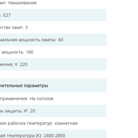
амп
Накаливания
ь
E27
ество ламп
3
мальная мощность лампы
60
 мощность
180
жение, V
220
нительные параметры
 применения
На потолок
ь защиты, IP
20
зон рабочих температур
комнатная
ая температура (K)
2400-2800