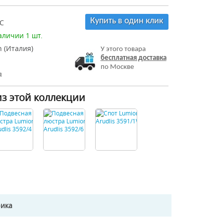
Купить в один клик
C
аличии 1 шт.
 (Италия)
У этого товара
бесплатная доставка
по Москве
я
из этой коллекции
рика