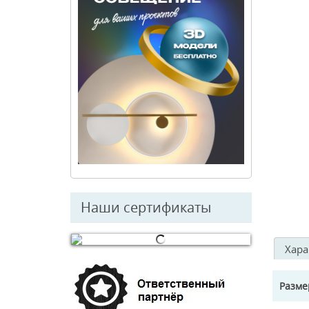
Наши сертификаты
Хара
© Free
Joomla! 3 Modules
- by
VinaGecko.com
Разм