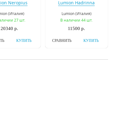
ion Neropius
Lumion Hadrinna
3532/5C
3449/5C
mion (Италия)
Lumion (Италия)
аличии 27 шт.
В наличии 44 шт.
20340 р.
11500 р.
ТЬ
КУПИТЬ
СРАВНИТЬ
КУПИТЬ
ра на штанге
Люстра на штанге
te Tavern 2161-3P
Inodesign Technum Boll
132.1409
rite (Германия)
Inodesign (Россия)
наличии 9 шт.
Есть в наличии