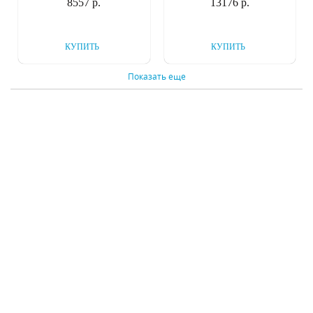
8557 р.
13176 р.
КУПИТЬ
КУПИТЬ
Показать еще
Настенный
Настенный
светильник Lightstar
светильник Lightstar
Acquario 752634
Turbio 754644
В наличии 10 шт.
В наличии 1 шт.
7663 р.
3654 р.
КУПИТЬ
КУПИТЬ