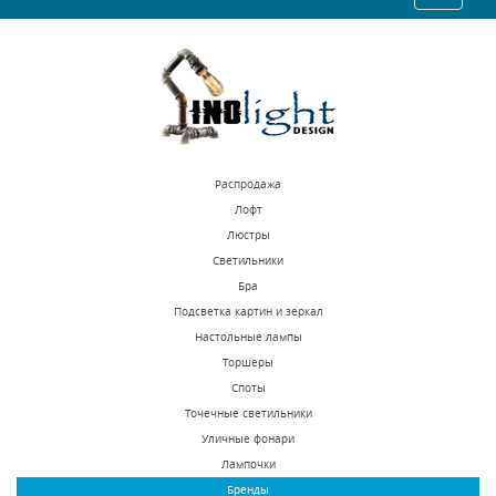
39312 р.
53460 р.
navigatio
КУПИТЬ
КУПИТЬ
Распродажа
Лофт
Люстры
Светильники
Подвесная люстра
Подвесная люстра
Бра
Lightstar Vortico
Inodesign Le
Подсветка картин и зеркал
814334
Pentagone 44.6584
Настольные лампы
В наличии 2 шт.
Под заказ
Торшеры
26887 р.
57069 р.
Споты
Точечные светильники
Уличные фонари
КУПИТЬ
КУПИТЬ
Лампочки
Бренды