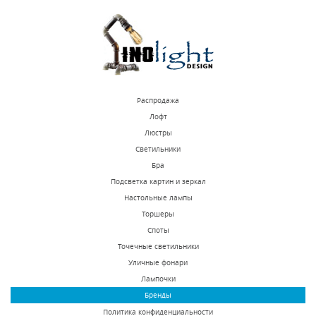
КУПИТЬ
КУПИТЬ
Распродажа
Лофт
Люстры
Светильники
Подвесная люстра
Подвесная люстра
Бра
Lightstar Pentola
Lightstar Cone 757067
Подсветка картин и зеркал
803125
Настольные лампы
В наличии 5 шт.
В наличии 10 шт.
Торшеры
82940 р.
21465 р.
Споты
Точечные светильники
Уличные фонари
КУПИТЬ
КУПИТЬ
Лампочки
Бренды
Политика конфиденциальности