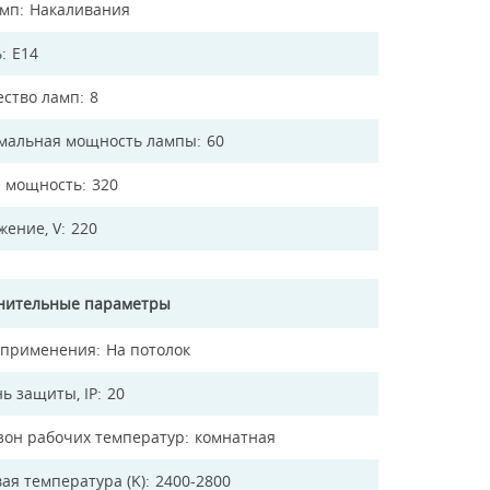
амп
Накаливания
ь
E14
ество ламп
8
мальная мощность лампы
60
 мощность
320
жение, V
220
нительные параметры
 применения
На потолок
ь защиты, IP
20
зон рабочих температур
комнатная
ая температура (K)
2400-2800