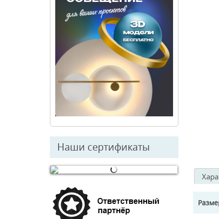
Наши сертификаты
Хара
© Free
Joomla! 3 Modules
- by
VinaGecko.com
Разм