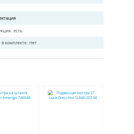
ектация
укция
есть
 в комплекте
Нет