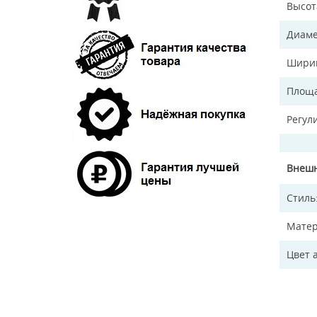
Высот
Диаме
Ширин
Площа
Регул
Внешн
Стиль
Матер
Цвет 