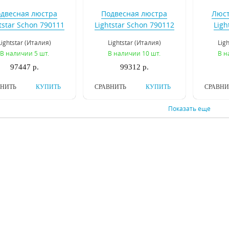
двесная люстра
Подвесная люстра
Люст
tstar Schon 790111
Lightstar Schon 790112
Ligh
Lightstar (Италия)
Lightstar (Италия)
Lig
В наличии 5 шт.
В наличии 10 шт.
В н
97447 р.
99312 р.
ВНИТЬ
КУПИТЬ
СРАВНИТЬ
КУПИТЬ
СРАВНИ
Показать еще
весная люстра ST
Подвесная люстра ST
Подв
Luce Chiarezza
Luce Chiarezza
Osgona
SL665.403.04
SL665.403.06