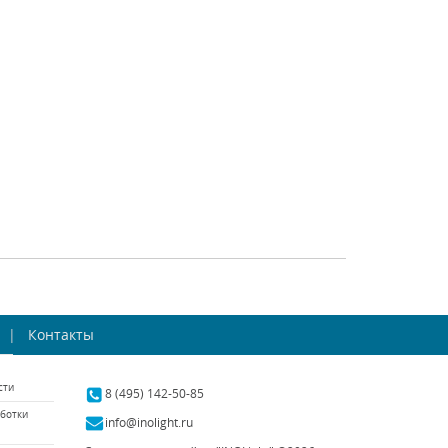
gona (Италия)
Osgona (Италия)
наличии 2 шт.
В наличии 4 шт.
39204 р.
64758 р.
ТЬ
КУПИТЬ
СРАВНИТЬ
КУПИТЬ
есная люстра
Потолочная люстра
a Lusso 788084
Контакты
Osgona Monile 704212
gona (Италия)
Osgona (Италия)
сти
наличии 1 шт.
В наличии 7 шт.
8 (495) 142-50-85
ботки
158340 р.
239238 р.
info@inolight.ru