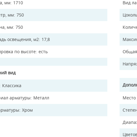
а, мм
1710
Вид л
тр, мм
750
Цокол
а, мм
750
Колич
дь освещения, м2
17,8
Макси
ировка по высоте
есть
Общая
Напря
ий вид
Допол
Классика
иал арматуры
Металл
Место
арматуры
Хром
Степен
Диапа
Цветов