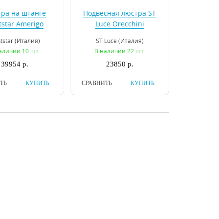
ра на штанге
Подвесная люстра ST
tstar Amerigo
Luce Orecchini
746048
SL846.203.06
htstar (Италия)
ST Luce (Италия)
аличии 10 шт.
В наличии 22 шт.
39954 р.
23850 р.
ТЬ
КУПИТЬ
СРАВНИТЬ
КУПИТЬ
есная люстра
Подвесная люстра
 Azzurro 699084
Osgona Champa Blu
698085