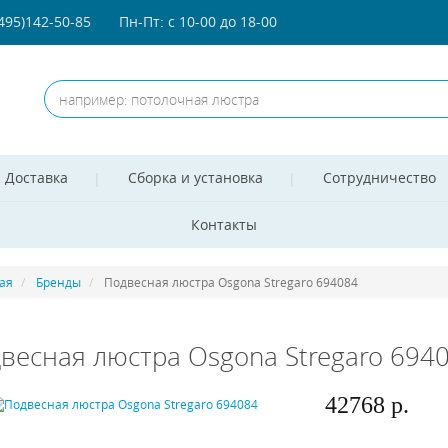
(495)142-50-85
Пн-Пт: с 10-00 до 18-00
Доставка
Сборка и установка
Сотрудничество
Контакты
ая
Бренды
Подвесная люстра Osgona Stregaro 694084
весная люстра Osgona Stregaro 694
42768 р.