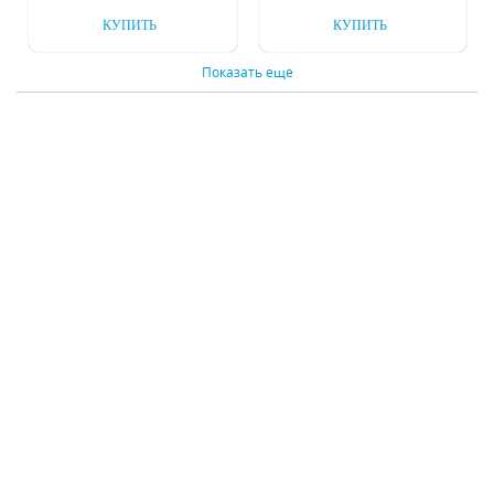
КУПИТЬ
КУПИТЬ
Показать еще
Люстра на штанге
Подвесная люстра
Inodesign Balloon
Inodesign Rose
45.367
3121/13
Под заказ
Под заказ
31625 р.
179375 р.
КУПИТЬ
КУПИТЬ