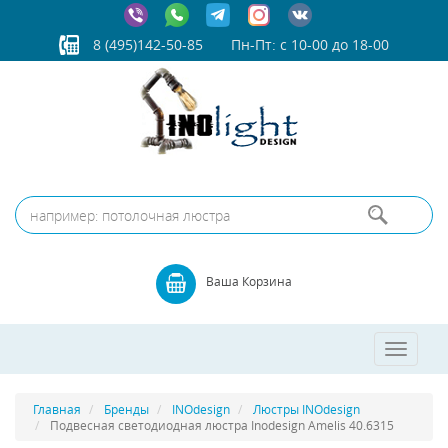
8 (495)142-50-85
Пн-Пт: с 10-00 до 18-00
Ваша Корзина
Toggle
navigatio
Главная
Бренды
INOdesign
Люстры INOdesign
Подвесная светодиодная люстра Inodesign Amelis 40.6315