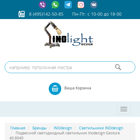
8 (495)142-50-85
Пн-Пт: с 10-00 до 18-00
Ваша Корзина
Toggle
navigatio
Главная
Бренды
INOdesign
Светильники INOdesign
Подвесной светодиодный светильник Inodesign Gesture
40.8040