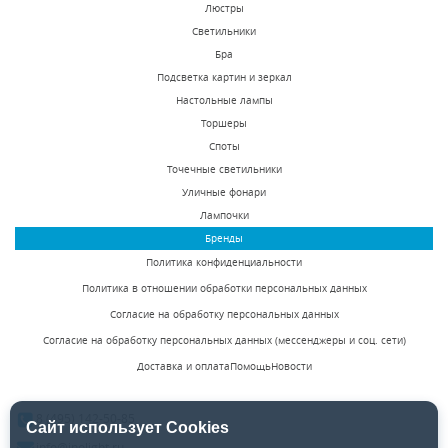
Люстры
Светильники
Подвесной
Подвесной
Бра
светильник Inodesign
светильник Inodesign
Подсветка картин и зеркал
Bolle BLS 14 40.1227
Kelly 40.5453
Настольные лампы
Под заказ
Есть в наличии
Торшеры
132875 р.
24875 р.
Споты
Точечные светильники
Уличные фонари
КУПИТЬ
КУПИТЬ
Лампочки
Бренды
Политика конфиденциальности
Политика в отношении обработки персональных данных
Согласие на обработку персональных данных
Согласие на обработку персональных данных (мессенджеры и соц. сети)
Доставка и оплата
Помощь
Новости
Подвесной
Потолочный
светодиодный
светодиодный
8 (495) 142-50-85
светильник Inodesign
светильник Inodesign
Сайт использует Cookies
Под заказ
Под заказ
Cruise Gold 44.4020
Gerdis 44.3056
info@inolight.ru