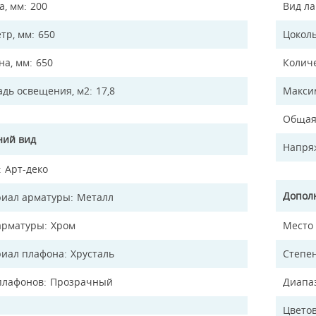
а, мм
200
Вид л
тр, мм
650
Цокол
а, мм
650
Колич
дь освещения, м2
17,8
Макси
Общая
ий вид
Напря
Арт-деко
Допол
иал арматуры
Металл
арматуры
Хром
Место
иал плафона
Хрусталь
Степен
плафонов
Прозрачный
Диапа
Цветов