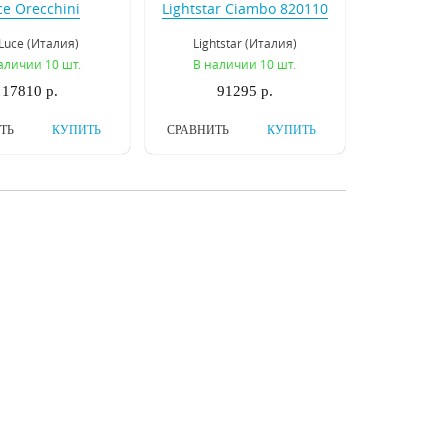
ce Orecchini
Lightstar Ciambo 820110
L846.102.06
Luce (Италия)
Lightstar (Италия)
аличии 10 шт.
В наличии 10 шт.
17810 р.
91295 р.
ТЬ
КУПИТЬ
СРАВНИТЬ
КУПИТЬ
есная люстра
Подвесная люстра
Elegante 708082
Osgona Nativo 715067
gona (Италия)
Osgona (Италия)
аличии 10 шт.
В наличии 10 шт.