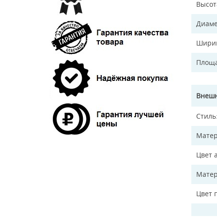
Высот
Диаме
Ширин
Площа
Внешн
Стиль
Матер
Цвет 
Матер
Цвет 