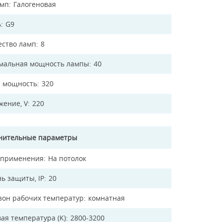
амп
Галогеновая
ь
G9
ество ламп
8
мальная мощность лампы
40
 мощность
320
жение, V
220
нительные параметры
 применения
На потолок
ь защиты, IP
20
зон рабочих температур
комнатная
ая температура (K)
2800-3200