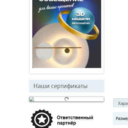
Наши сертификаты
Хара
© Free
Joomla! 3 Modules
- by
VinaGecko.com
Разм