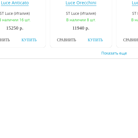
Luce Anticato
Luce Orecchini
Lu
SL669.403.06
SL846.102.03
S
ST Luce (Италия)
ST Luce (Италия)
ST 
В наличии 16 шт.
В наличии 8 шт.
В н
15250 р.
11940 р.
ВНИТЬ
КУПИТЬ
СРАВНИТЬ
КУПИТЬ
СРАВНИ
Показать еще
двесная люстра
Подвесная люстра
Подв
tstar Schon 790064
Osgona Nativo 715087
Osgona 
Lightstar (Италия)
Osgona (Италия)
Os
В наличии 10 шт.
В наличии 10 шт.
В н