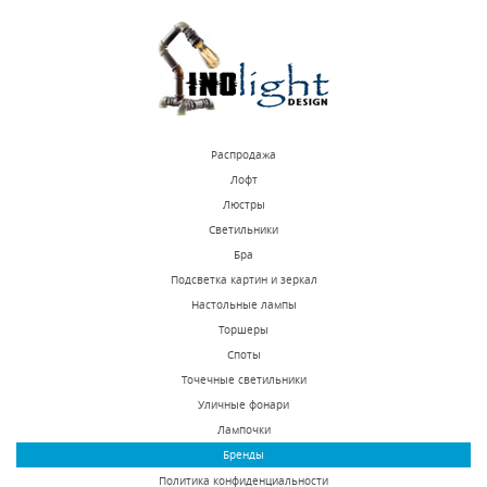
КУПИТЬ
КУПИТЬ
Распродажа
Лофт
Люстры
Светильники
Потолочный
Потолочный
Бра
светильник ST Luce
светильник Odeon
Подсветка картин и зеркал
Acini SL717.501.01
Light Presto 2405/1A
Настольные лампы
В наличии 42 шт.
В наличии 216 шт.
Торшеры
3390 р.
5770 р.
Споты
Точечные светильники
Уличные фонари
КУПИТЬ
КУПИТЬ
Лампочки
Бренды
Политика конфиденциальности