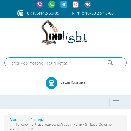
8 (495)142-50-85
Пн-Пт: с 10-00 до 18-00
Ваша Корзина
Toggle
navigatio
Главная
Бренды
Потолочный светодиодный светильник ST Luce Odierno
SL956.552.01D