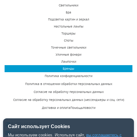
Светильники
Подвесной
Потолочный
Бра
светодиодный
светодиодный
Подсветка картин и зеркал
светильник Favourite
светильник Favourite
Настольные лампы
В наличии 10 шт.
В наличии 3 шт.
Pendenti 2006-1P
Flashled 2066-24C
Торшеры
7000 р.
5100 р.
Споты
Точечные светильники
Уличные фонари
КУПИТЬ
КУПИТЬ
Лампочки
Бренды
Политика конфиденциальности
Политика в отношении обработки персональных данных
Согласие на обработку персональных данных
Согласие на обработку персональных данных (мессенджеры и соц. сети)
Доставка и оплата
Помощь
Новости
Настенный
Подвесной
светодиодный
светильник Inodesign
8 (495) 142-50-85
светильник Odeon
Fial 44.300
Сайт использует Cookies
В наличии 92 шт.
Есть в наличии
Light Eclissi 3871/12WL
info@inolight.ru
Мы используем cookies. Используя сайт,
вы соглашаетесь с