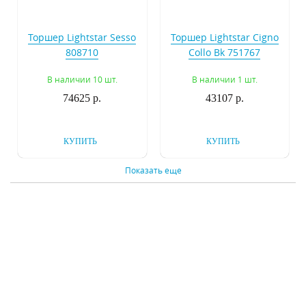
Торшер Lightstar Sesso
Торшер Lightstar Cigno
808710
Collo Bk 751767
В наличии 10 шт.
В наличии 1 шт.
74625 р.
43107 р.
КУПИТЬ
КУПИТЬ
Показать еще
Торшер Inodesign
Торшер Inodesign
Delano Wood 44.1735
Delano Wood Black
44.1735