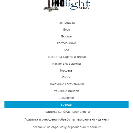
Распродажа
Лофт
Люстры
Светильники
Торшер Inodesign
Торшер Inodesign
Бра
Ribot 41.162
Twiggy 44.1812
Подсветка картин и зеркал
Настольные лампы
Под заказ
Под заказ
Торшеры
123375 р.
51750 р.
Споты
Точечные светильники
Уличные фонари
КУПИТЬ
КУПИТЬ
Лампочки
Бренды
Политика конфиденциальности
Политика в отношении обработки персональных данных
Согласие на обработку персональных данных