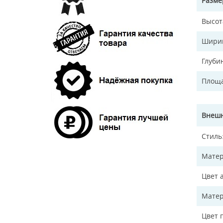
Разм
Высот
Ширин
Глуби
Площа
Внешн
Стиль
Матер
Цвет 
Матер
Цвет 