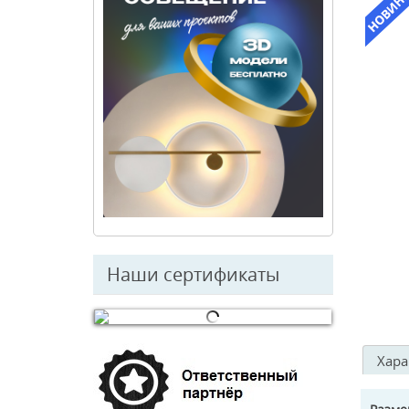
Наши сертификаты
© Free
Joomla! 3 Modules
- by
VinaGecko.com
Хара