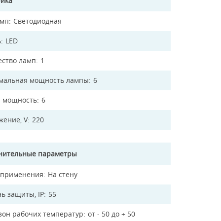
рика
амп
Светодиодная
ь
LED
ество ламп
1
мальная мощность лампы
6
 мощность
6
жение, V
220
нительные параметры
 применения
На стену
ь защиты, IP
55
зон рабочих температур
от - 50 до + 50