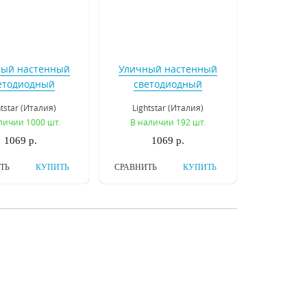
ый настенный
Уличный настенный
етодиодный
светодиодный
льник Lightstar
светильник Lightstar
htstar (Италия)
Lightstar (Италия)
atto 379637
Piatto 379647
личии 1000 шт.
В наличии 192 шт.
1069 р.
1069 р.
ТЬ
КУПИТЬ
СРАВНИТЬ
КУПИТЬ