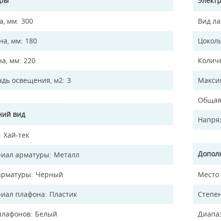
еры
Элект
а, мм
300
Вид л
а, мм
180
Цокол
на, мм
220
Колич
дь освещения, м2
3
Макси
Общая
ий вид
Напря
Хай-тек
Допол
иал арматуры
Металл
арматуры
Черный
Место
иал плафона
Пластик
Степен
плафонов
Белый
Диапа