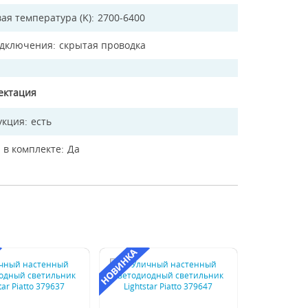
ая температура (K)
2700-6400
одключения
скрытая проводка
ектация
укция
есть
 в комплекте
Да