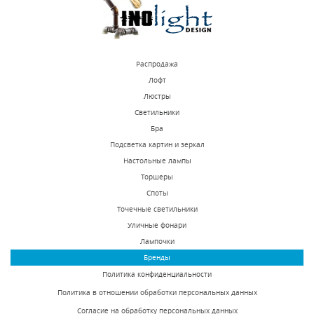
Распродажа
Лофт
Люстры
Светильники
Уличный настенный
Уличный настенный
Бра
светодиодный
светодиодный
Подсветка картин и зеркал
светильник Lightstar
светильник Lightstar
Настольные лампы
В наличии 1000 шт.
В наличии 9 шт.
Paro 352674
Paro 361694
Торшеры
3180 р.
3588 р.
Споты
Точечные светильники
Уличные фонари
КУПИТЬ
КУПИТЬ
Лампочки
Бренды
Политика конфиденциальности
Политика в отношении обработки персональных данных
Согласие на обработку персональных данных