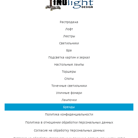
Распродажа
Лофт
Люстры
Светильники
Встраиваемый
Встраиваемый
Бра
светильник Novotech
светильник Novotech
Подсветка картин и зеркал
Pipe 370393
Pipe 370395
Настольные лампы
В наличии 1791 шт.
В наличии 290 шт.
Торшеры
1560 р.
1430 р.
Споты
Точечные светильники
Уличные фонари
КУПИТЬ
КУПИТЬ
Лампочки
Бренды
Политика конфиденциальности
Политика в отношении обработки персональных данных
Согласие на обработку персональных данных