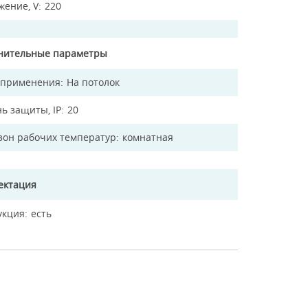
жение, V
220
нительные параметры
 применения
На потолок
ь защиты, IP
20
зон рабочих температур
комнатная
ектация
укция
есть