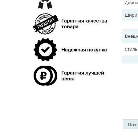
Длина
Ширин
Внешн
Стиль
Пох