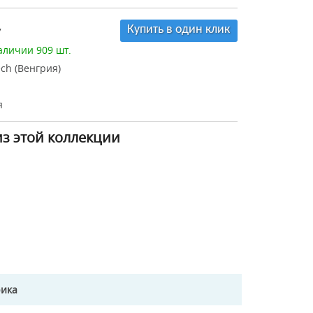
Купить в один клик
7
аличии 909 шт.
ch (Венгрия)
я
из этой коллекции
рика