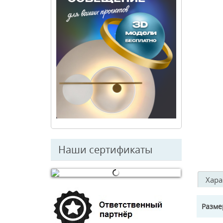
Наши сертификаты
Хара
© Free
Joomla! 3 Modules
- by
VinaGecko.com
Разм