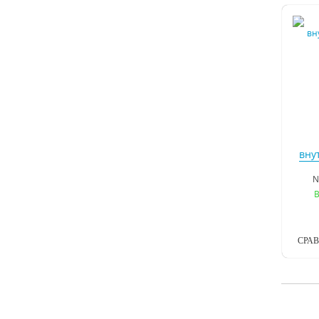
вну
N
В
СРА