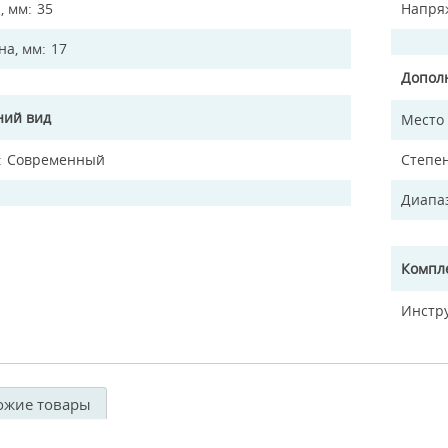
, мм
35
Напря
а, мм
17
Допол
ий вид
Место
Современный
Степен
Диапа
Компл
Инстр
ожие товары