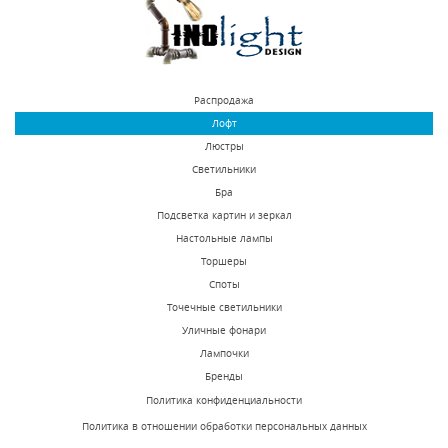
25500 р.
38000 р.
КУПИТЬ
КУПИТЬ
Распродажа
Лофт
Люстры
Светильники
Бра
Подсветка картин и зеркал
Настольные лампы
Подвесная люстра
Подвесная люстра
Торшеры
Favourite Cirque 2169-
Favourite Cirque 2169-
Споты
5P
7P
Точечные светильники
В наличии 10 шт.
В наличии 10 шт.
Уличные фонари
15300 р.
20500 р.
Лампочки
Бренды
Политика конфиденциальности
КУПИТЬ
КУПИТЬ
Политика в отношении обработки персональных данных