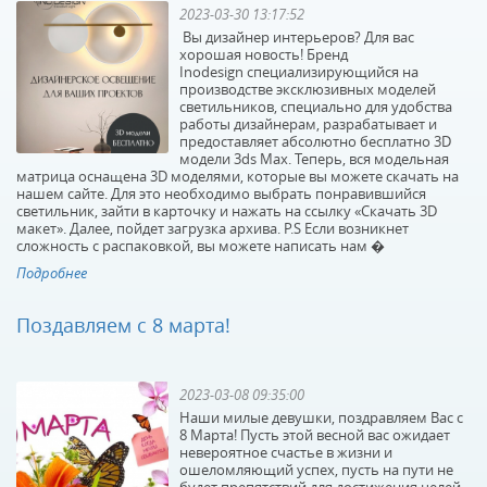
2023-03-30 13:17:52
Вы дизайнер интерьеров? Для вас
хорошая новость! Бренд
Inodesign специализирующийся на
производстве эксклюзивных моделей
светильников, специально для удобства
работы дизайнерам, разрабатывает и
предоставляет абсолютно бесплатно 3D
модели 3ds Max. Теперь, вся модельная
Подвесной
Подвесной
матрица оснащена 3D моделями, которые вы можете скачать на
светильник Lightstar
светильник Lumion
нашем сайте. Для это необходимо выбрать понравившийся
светильник, зайти в карточку и нажать на ссылку «Скачать 3D
Loft 765016
Dario 3675/1
макет». Далее, пойдет загрузка архива. P.S Если возникнет
В наличии 10 шт.
В наличии 111 шт.
сложность с распаковкой, вы можете написать нам �
6053 р.
4350 р.
Подробнее
Поздавляем с 8 марта!
КУПИТЬ
КУПИТЬ
2023-03-08 09:35:00
Наши милые девушки, поздравляем Вас с
8 Марта! Пусть этой весной вас ожидает
невероятное счастье в жизни и
ошеломляющий успех, пусть на пути не