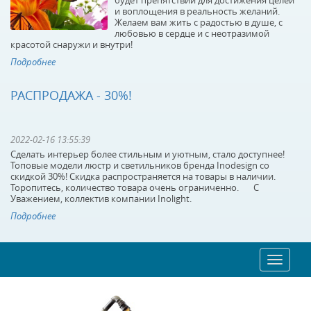
будет препятствий для достижения целей
и воплощения в реальность желаний.
Желаем вам жить с радостью в душе, с
Подвесной
Подвесной
любовью в сердце и с неотразимой
светильник Lumion Kit
светильник Lumion Kit
красотой снаружи и внутри!
3683/1
3684/1
Подробнее
В наличии 72 шт.
В наличии 234 шт.
2790 р.
3690 р.
РАСПРОДАЖА - 30%!
КУПИТЬ
КУПИТЬ
2022-02-16 13:55:39
Сделать интерьер более стильным и уютным, стало доступнее!
Топовые модели люстр и светильников бренда Inodesign со
скидкой 30%! Скидка распространяется на товары в наличии.
Торопитесь, количество товара очень ограниченно. С
Уважением, коллектив компании Inolight.
Подробнее
Подвесная люстра
Подвесная люстра
Toggle
navigatio
Favourite Drolling
Favourite Drolling
1675-12P
1676-12P
В наличии 10 шт.
В наличии 10 шт.