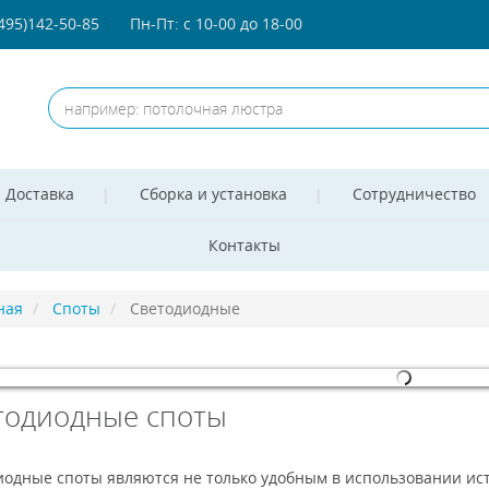
(495)142-50-85
Пн-Пт: с 10-00 до 18-00
Доставка
Сборка и установка
Сотрудничество
Контакты
ная
Споты
Светодиодные
тодиодные споты
omla! 3 Modules
- by
VinaGecko.com
иодные споты являются не только удобным в использовании ис