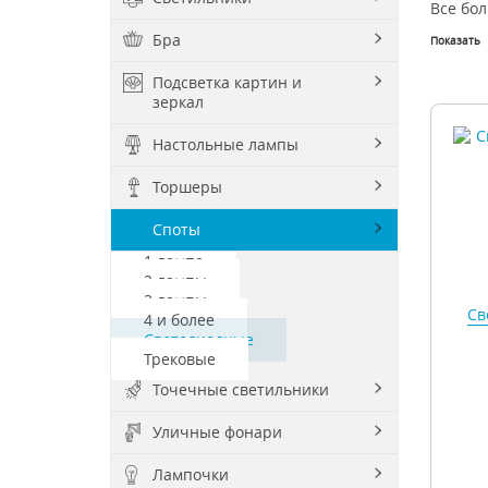
Все бо
Бра
Показать
Подсветка картин и
зеркал
Настольные лампы
Торшеры
Споты
1 лампа
2 лампы
3 лампы
Св
4 и более
Светодиодные
Трековые
Точечные светильники
Уличные фонари
Лампочки