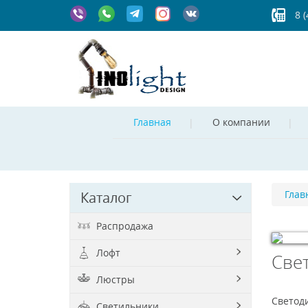
8 
Главная
О компании
Глав
Каталог
Распродажа
Лофт
Све
© Free
Jo
Люстры
Светод
Светильники