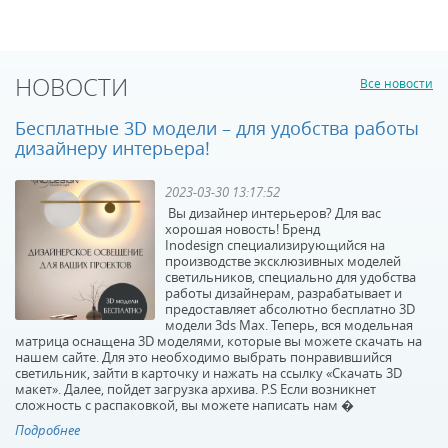
Светодиодный спот ST
Светодиодный спот ST
Luce Fanale
Luce Fanale
SL597.501.01
SL597.501.02
В наличии 216 шт.
В наличии 117 шт.
НОВОСТИ
Все новости
2660 р.
5390 р.
Бесплатные 3D модели – для удобства работы
дизайнеру интерьера!
КУПИТЬ
КУПИТЬ
2023-03-30 13:17:52
Вы дизайнер интерьеров? Для вас
хорошая новость! Бренд
Inodesign специализирующийся на
производстве эксклюзивных моделей
светильников, специально для удобства
работы дизайнерам, разрабатывает и
предоставляет абсолютно бесплатно 3D
модели 3ds Max. Теперь, вся модельная
Светодиодный спот ST
Светодиодный спот
матрица оснащена 3D моделями, которые вы можете скачать на
Luce Fanale
Novotech Selene
нашем сайте. Для это необходимо выбрать понравившийся
светильник, зайти в карточку и нажать на ссылку «Скачать 3D
SL597.401.02
357549
макет». Далее, пойдет загрузка архива. P.S Если возникнет
В наличии 62 шт.
В наличии 276 шт.
сложность с распаковкой, вы можете написать нам �
5390 р.
3610 р.
Подробнее