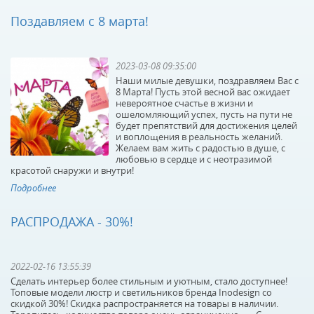
Поздавляем с 8 марта!
КУПИТЬ
КУПИТЬ
2023-03-08 09:35:00
Наши милые девушки, поздравляем Вас с
8 Марта! Пусть этой весной вас ожидает
невероятное счастье в жизни и
ошеломляющий успех, пусть на пути не
будет препятствий для достижения целей
и воплощения в реальность желаний.
Желаем вам жить с радостью в душе, с
Светодиодный спот
Светодиодный спот
любовью в сердце и с неотразимой
Novotech Selene
Favourite Projector
красотой снаружи и внутри!
357552
1767-1U
Подробнее
В наличии 733 шт.
В наличии 10 шт.
3610 р.
3300 р.
РАСПРОДАЖА - 30%!
КУПИТЬ
КУПИТЬ
2022-02-16 13:55:39
Сделать интерьер более стильным и уютным, стало доступнее!
Топовые модели люстр и светильников бренда Inodesign со
скидкой 30%! Скидка распространяется на товары в наличии.