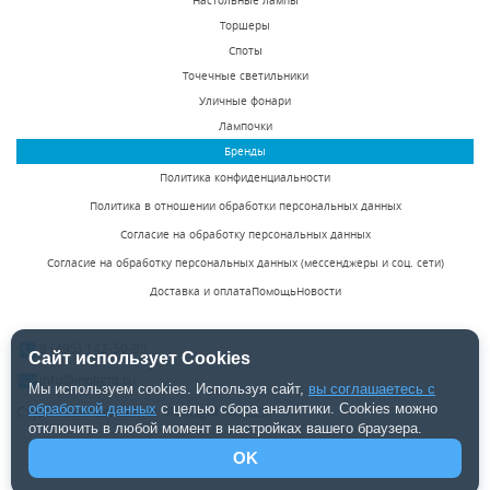
Настольные лампы
В наличии 10 шт.
В наличии 288 шт.
Торшеры
8983 р.
2950 р.
Споты
Точечные светильники
Уличные фонари
КУПИТЬ
КУПИТЬ
Лампочки
Бренды
Политика конфиденциальности
Политика в отношении обработки персональных данных
Согласие на обработку персональных данных
Согласие на обработку персональных данных (мессенджеры и соц. сети)
Доставка и оплата
Помощь
Новости
Бра Osgona Ricerco
Бра Favourite Arabia
693612
1621-1W
8 (495) 142-50-85
Сайт использует Cookies
В наличии 7 шт.
В наличии 8 шт.
info@inolight.ru
Мы используем cookies. Используя сайт,
вы соглашаетесь с
11176 р.
7200 р.
обработкой данных
с целью сбора аналитики. Cookies можно
Студия светодизайна "INOLight" ©2026.
отключить в любой момент в настройках вашего браузера.
OK
КУПИТЬ
КУПИТЬ