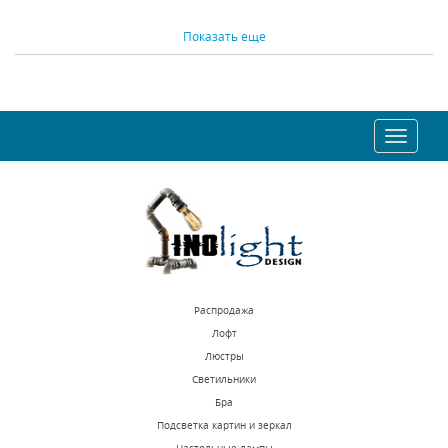
Показать еще
Настенный
Бра Inodesign Run
светильник Inodesign
mini white 44.0386
Mirca Grin 44.1050
Под заказ
Под заказ
Toggle
24875 р.
4950 р.
navigatio
КУПИТЬ
КУПИТЬ
Распродажа
Лофт
Люстры
Светильники
Бра Lightstar Cero
Бра Lumion Quinn
Бра
731617
3662/1W
Подсветка картин и зеркал