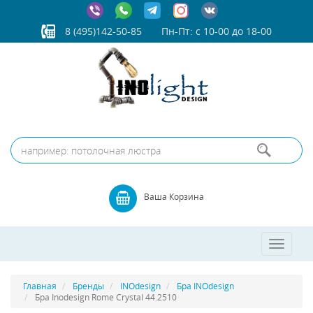
8 (495)142-50-85
Пн-Пт: с 10-00 до 18-00
Ваша Корзина
Toggle
navigatio
Главная
Бренды
INOdesign
Бра INOdesign
Бра Inodesign Rome Crystal 44.2510