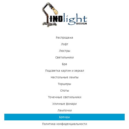
КУПИТЬ
КУПИТЬ
Распродажа
Лофт
Люстры
Светильники
Бра Osgona Stregaro
Бра Osgona Champa
Бра
694621
Blu 698625
Подсветка картин и зеркал
Настольные лампы
В наличии 10 шт.
В наличии 3 шт.
Торшеры
22281 р.
12296 р.
Споты
Точечные светильники
Уличные фонари
КУПИТЬ
КУПИТЬ
Лампочки
Бренды
Политика конфиденциальности