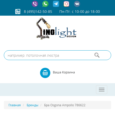
8 (495)142-50-85
Пн-Пт: с 10-00 до 18-00
Ваша Корзина
Toggle
navigatio
Главная
Бренды
Бра Osgona Ampollo 786622