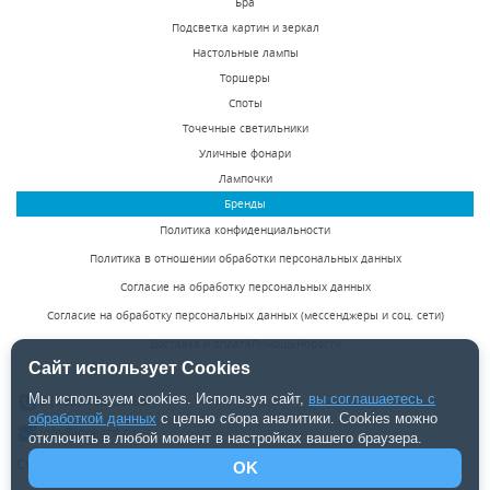
Бра
светильник Inodesign
Drop 41.4252
Подсветка картин и зеркал
Shield A 44.3668
Настольные лампы
Под заказ
Под заказ
Торшеры
31250 р.
15625 р.
Споты
Точечные светильники
Уличные фонари
КУПИТЬ
КУПИТЬ
Лампочки
Бренды
Политика конфиденциальности
Политика в отношении обработки персональных данных
Согласие на обработку персональных данных
Согласие на обработку персональных данных (мессенджеры и соц. сети)
Доставка и оплата
Помощь
Новости
Бра Inodesign Allen
Настенный
Сайт использует Cookies
44.663
светодиодный
Мы используем cookies. Используя сайт,
вы соглашаетесь с
8 (495) 142-50-85
светильник Inodesign
обработкой данных
с целью сбора аналитики. Cookies можно
Под заказ
Есть в наличии
Geometry Gold 44.9173
info@inolight.ru
отключить в любой момент в настройках вашего браузера.
27969 р.
20625 р.
Студия светодизайна "INOLight" ©2026.
OK