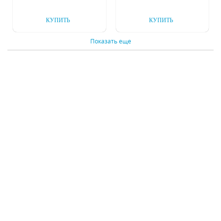
КУПИТЬ
КУПИТЬ
Показать еще
Бра-кашпо Inodesign
Бра Inodesign Space
Gro 33.210 B
Copper Luxury 44.269
Под заказ
Под заказ
18875 р.
59875 р.
КУПИТЬ
КУПИТЬ