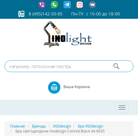
8 (495)142-50-85
Пн-Пт: с 10-00 до 18-00
Ваша Корзина
Toggle
navigatio
Главная
Бренды
INOdesign
Бра INOdesign
Бра светодиодное Inodesign Conred Black 44.0635