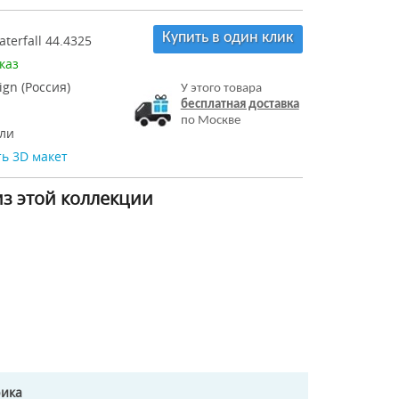
Купить в один клик
terfall 44.4325
каз
ign (Россия)
У этого товара
бесплатная доставка
по Москве
ли
ь 3D макет
из этой коллекции
рика