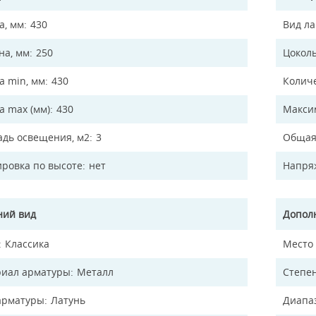
а, мм
430
Вид л
а, мм
250
Цокол
а min, мм
430
Колич
а max (мм)
430
Макси
дь освещения, м2
3
Общая
ировка по высоте
нет
Напря
ий вид
Допол
Классика
Место
иал арматуры
Металл
Степен
арматуры
Латунь
Диапа