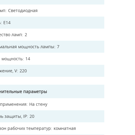
амп
Светодиодная
ь
E14
ество ламп
2
мальная мощность лампы
7
 мощность
14
жение, V
220
нительные параметры
 применения
На стену
ь защиты, IP
20
зон рабочих температур
комнатная