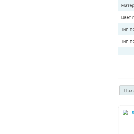
Матер
Цвет 
Тип п
Тип п
Пох