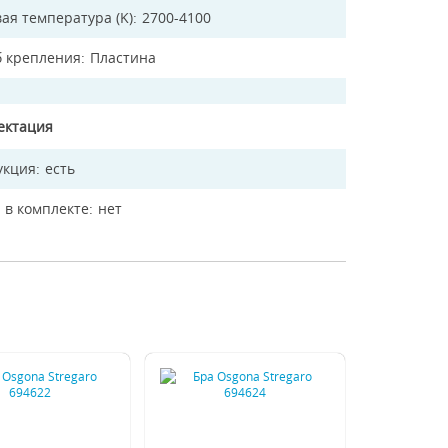
ая температура (K)
2700-4100
б крепления
Пластина
ектация
укция
есть
 в комплекте
нет