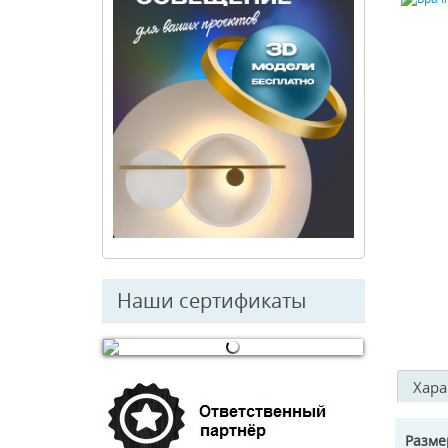
Наши сертификаты
© Free
Joomla! 3 Modules
- by
VinaGecko.com
Хара
Разм