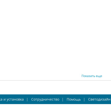
а Osgona Tesoro
Бра Osgona Champa
Бра O
710622
775623
Osgona (Италия)
Osgona (Италия)
Os
В наличии 10 шт.
В наличии 10 шт.
В н
32076 р.
29640 р.
ВНИТЬ
КУПИТЬ
СРАВНИТЬ
КУПИТЬ
СРАВНИ
Показать еще
а Osgona Champa
Бра Osgona Stregaro
Бра Os
а и установка
Nero 879627
Сотрудничество
694621
Помощь
Светодизайн
Osgona (Италия)
Osgona (Италия)
Os