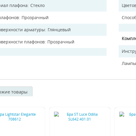
иал плафона
Стекло
Цветов
плафонов
Прозрачный
Спосо
оверхности арматуры
Глянцевый
Компл
оверхности плафонов
Прозрачный
Инстр
Лампы
ожие товары