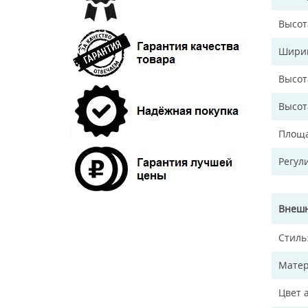
Высот
Ширин
Высот
Высот
Площа
Регул
Внешн
Стиль
Матер
Цвет 