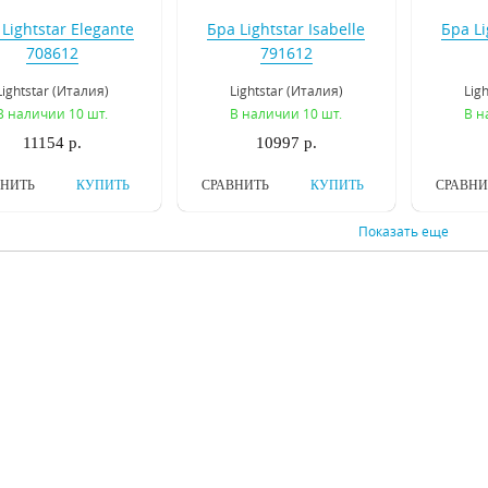
Lightstar Elegante
Бра Lightstar Isabelle
Бра Li
708612
791612
Lightstar (Италия)
Lightstar (Италия)
Lig
В наличии 10 шт.
В наличии 10 шт.
В н
11154 р.
10997 р.
ВНИТЬ
КУПИТЬ
СРАВНИТЬ
КУПИТЬ
СРАВНИ
Показать еще
а Osgona Champa
Бра Osgona Ampollo
Бра 
775623
786622