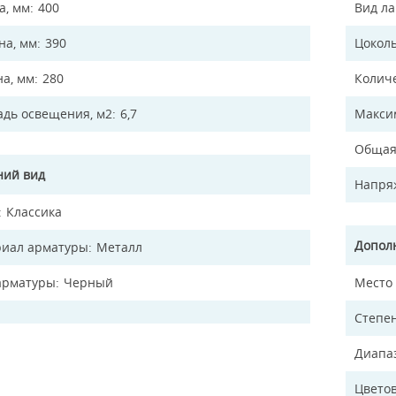
а, мм
400
Вид л
а, мм
390
Цокол
на, мм
280
Колич
дь освещения, м2
6,7
Макси
Общая
ий вид
Напря
Классика
Допол
иал арматуры
Металл
арматуры
Черный
Место
Степен
Диапа
Цветов