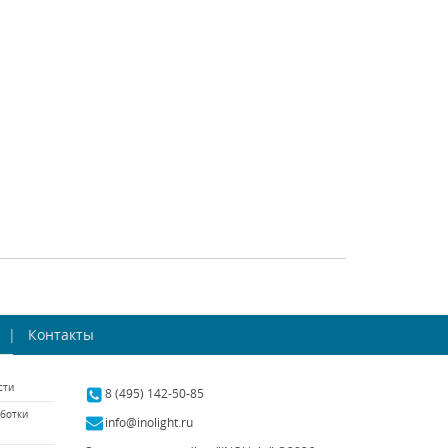
gona (Италия)
Osgona (Италия)
наличии 1 шт.
В наличии 10 шт.
21384 р.
22281 р.
ТЬ
КУПИТЬ
СРАВНИТЬ
КУПИТЬ
sgona Stregaro
Бра Osgona Stregaro
694612
Контакты
694614
gona (Италия)
Osgona (Италия)
сти
аличии 10 шт.
В наличии 10 шт.
8 (495) 142-50-85
ботки
12221 р.
5346 р.
info@inolight.ru