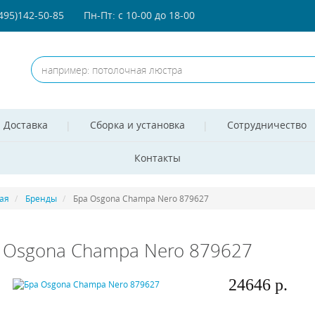
(495)142-50-85
Пн-Пт: с 10-00 до 18-00
Доставка
Сборка и установка
Сотрудничество
Контакты
ая
Бренды
Бра Osgona Champa Nero 879627
 Osgona Champa Nero 879627
24646 р.