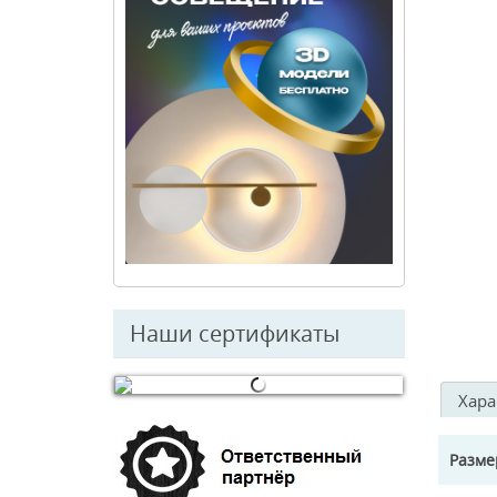
Наши сертификаты
Хара
© Free
Joomla! 3 Modules
- by
VinaGecko.com
Разм