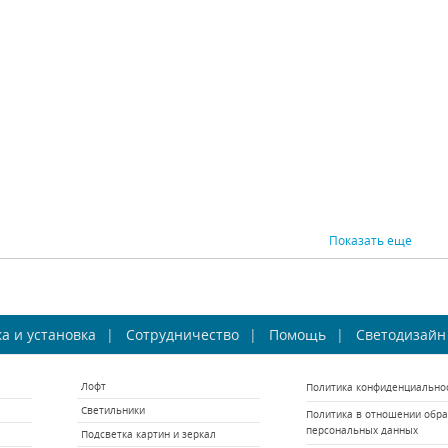
Osgona (Италия)
Osgona (Италия)
Os
В наличии 10 шт.
В наличии 10 шт.
В 
29640 р.
17820 р.
ВНИТЬ
КУПИТЬ
СРАВНИТЬ
КУПИТЬ
СРАВНИ
Показать еще
Osgona Champa Blu
Бра Osgona Classic
Бра O
а и установка
698625
Сотрудничество
700622
Помощь
Светодизайн
Osgona (Италия)
Osgona (Италия)
Os
Лофт
Политика конфиденциально
В наличии 3 шт.
В наличии 10 шт.
В н
Светильники
Политика в отношении обра
12296 р.
13365 р.
персональных данных
Подсветка картин и зеркал