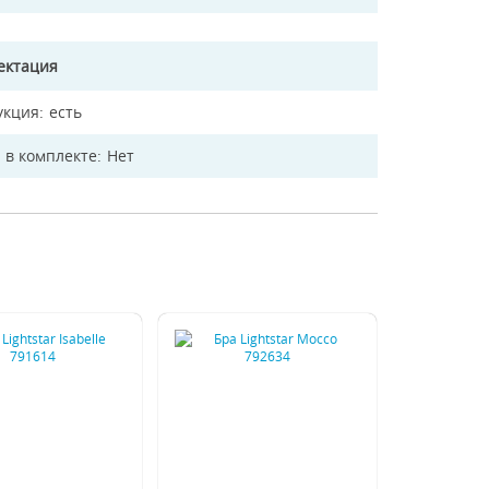
ектация
укция
есть
 в комплекте
Нет