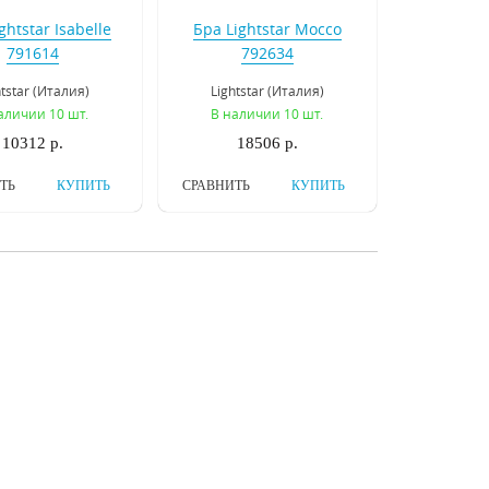
ghtstar Isabelle
Бра Lightstar Mocco
791614
792634
htstar (Италия)
Lightstar (Италия)
аличии 10 шт.
В наличии 10 шт.
10312 р.
18506 р.
ТЬ
КУПИТЬ
СРАВНИТЬ
КУПИТЬ
Osgona Lusso
Бра Osgona Stregaro
788624
694621