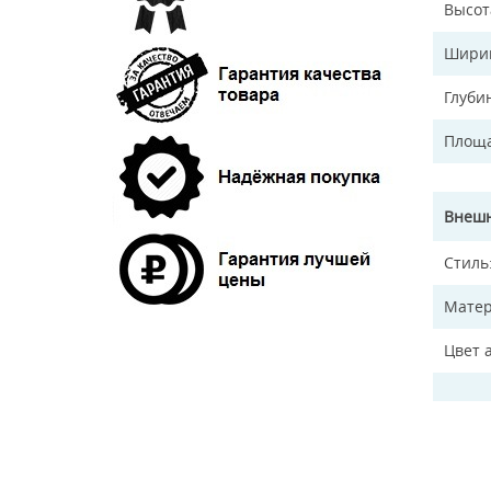
Высот
Ширин
Глуби
Площа
Внешн
Стиль
Матер
Цвет 