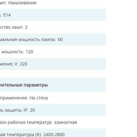
амп
Накаливания
ь
E14
ество ламп
2
мальная мощность лампы
60
 мощность
120
жение, V
220
нительные параметры
 применения
На стену
ь защиты, IP
20
зон рабочих температур
комнатная
ая температура (K)
2400-2800