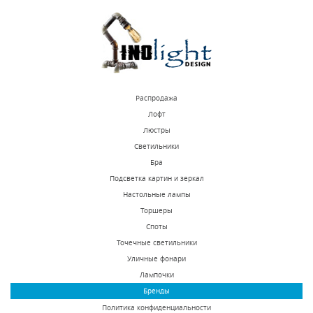
КУПИТЬ
КУПИТЬ
Распродажа
Лофт
Люстры
Светильники
Потолочный
Настенный
Бра
светодиодный
светодиодный
Подсветка картин и зеркал
светильник Inodesign
светильник Inodesign
Настольные лампы
Под заказ
Под заказ
Disc Color D60 10.160
Median Gold 44.345
Торшеры
27750 р.
54000 р.
Споты
Точечные светильники
Уличные фонари
КУПИТЬ
КУПИТЬ
Лампочки
Бренды
Политика конфиденциальности