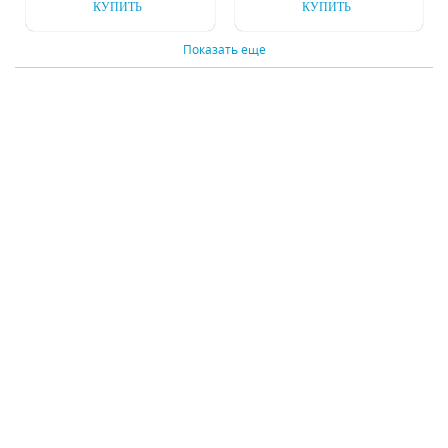
КУПИТЬ
КУПИТЬ
Показать еще
Люстра на штанге
Подвесная люстра
Inodesign Abstraction
Inodesign Hydrangea
Balls 320.12
Black 45.480
Под заказ
Под заказ
54481 р.
69875 р.
КУПИТЬ
КУПИТЬ