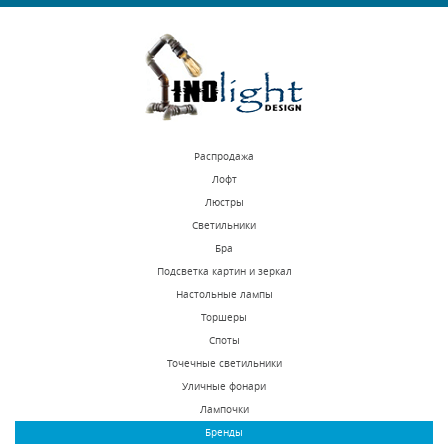
КУПИТЬ
КУПИТЬ
Распродажа
Лофт
Люстры
Светильники
Подвесной
Подвесной
Бра
светодиодный
светильник Inodesign
Подсветка картин и зеркал
светильник Inodesign
Formagenda 40.870
Настольные лампы
Под заказ
Под заказ
Planetary Ring 40.2357
Торшеры
24375 р.
21625 р.
Споты
Точечные светильники
Уличные фонари
КУПИТЬ
КУПИТЬ
Лампочки
Бренды