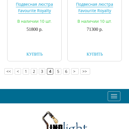
Подвесная люстра
Подвесная люстра
Favourite Royalty
Favourite Royalty
2021-5P
2021-6P
В наличии 10 шт.
В наличии 10 шт.
51800 р.
71300 р.
КУПИТЬ
КУПИТЬ
[
]
<<
<
1
2
3
4
5
6
>
>>
Toggle
navigat