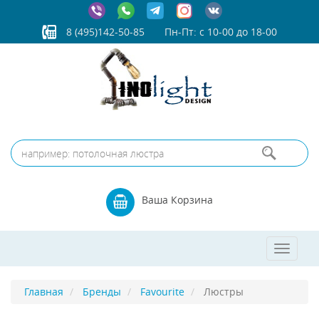
8 (495)142-50-85
Пн-Пт: с 10-00 до 18-00
Ваша Корзина
Toggle
navigat
Главная
Бренды
Favourite
Люстры