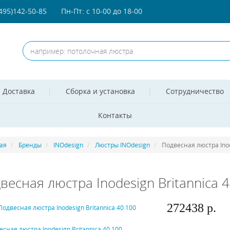
(495)142-50-85
Пн-Пт: с 10-00 до 18-00
Доставка
Сборка и установка
Сотрудничество
Контакты
ая
Бренды
INOdesign
Люстры INOdesign
Подвесная люстра Inod
весная люстра Inodesign Britannica 
272438 р.