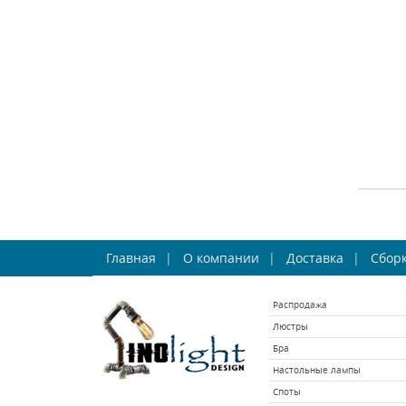
СРА
Лю
Главная
О компании
Доставка
Сборк
In
Ho
Распродажа
Люстры
Бра
СРА
Настольные лампы
Споты