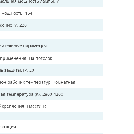
мальная мощность лампы
7
 мощность
154
жение, V
220
нительные параметры
 применения
На потолок
ь защиты, IP
20
зон рабочих температур
комнатная
ая температура (K)
2800-4200
б крепления
Пластина
ектация