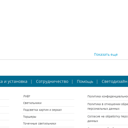
29625 р.
18625 р.
ВНИТЬ
КУПИТЬ
СРАВНИТЬ
КУПИТЬ
СРАВНИ
Показать еще
стра на штанге
Подвесная
Люст
а и установка
odesign Kingdom
Сотрудничество
светодиодная люстра
Помощь
Светодизайн
Inodesi
rizontal 40.0427
Inodesign Visio 40.7852
Inodesign (Россия)
Inodesign (Россия)
Ino
Лофт
Политика конфиденциально
Под заказ
Под заказ
Светильники
Политика в отношении обра
159875 р.
92875 р.
персональных данных
Подсветка картин и зеркал
ВНИТЬ
КУПИТЬ
СРАВНИТЬ
КУПИТЬ
СРАВНИ
Согласие на обработку пер
Торшеры
данных
Точечные светильники