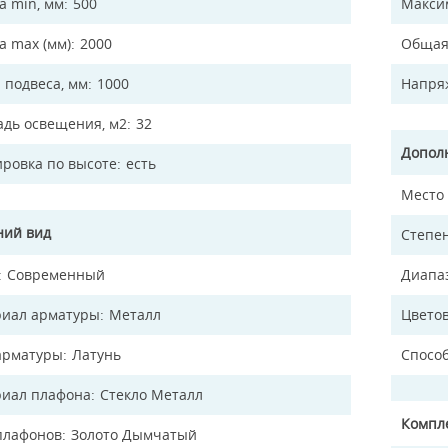
а min, мм
500
Макси
а max (мм)
2000
Общая
 подвеса, мм
1000
Напря
дь освещения, м2
32
Допол
ировка по высоте
есть
Место
ий вид
Степен
Современный
Диапа
иал арматуры
Металл
Цветов
арматуры
Латунь
Спосо
иал плафона
Стекло Металл
Компл
плафонов
Золото Дымчатый