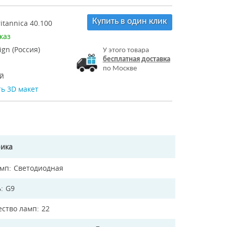
Купить в один клик
itannica 40.100
каз
ign (Россия)
У этого товара
бесплатная доставка
по Москве
й
ь 3D макет
рика
амп
Светодиодная
ь
G9
ество ламп
22