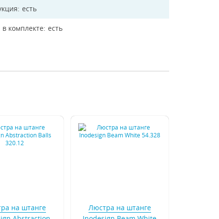
укция
есть
 в комплекте
есть
ра на штанге
Люстра на штанге
ign Abstraction
Inodesign Beam White