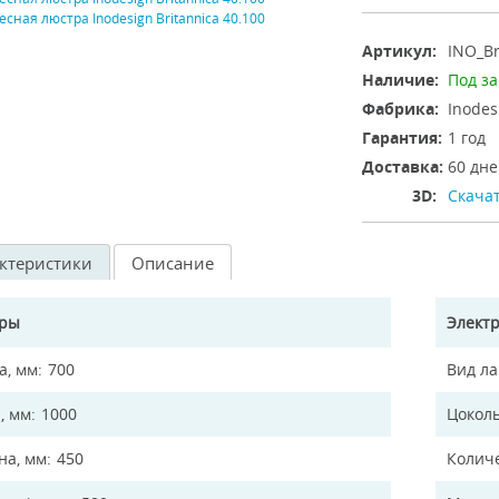
Артикул:
INO_Br
Наличие:
Под за
Фабрика:
Inodes
Гарантия:
1 год
Доставка:
60 дне
3D:
Скачат
ктеристики
Описание
еры
Элект
а, мм
700
Вид л
, мм
1000
Цокол
а, мм
450
Колич