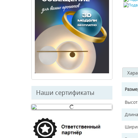
Хара
Разм
Наши сертификаты
Высот
Длина
© Free
Joomla! 3 Modules
- by
VinaGecko.com
Ширин