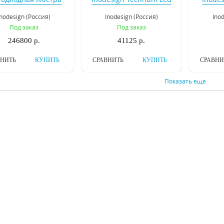
odesign Marquise
150.52
B
Inodesign (Россия)
Inodesign (Россия)
Ino
D120 44.120120
Под заказ
Под заказ
246800 р.
41125 р.
ВНИТЬ
КУПИТЬ
СРАВНИТЬ
КУПИТЬ
СРАВНИ
Показать еще
стра на штанге
Люстра на штанге
Люст
design Beam Black
Inodesign Motvikt White
Inodesi
54.424
41.1212
Inodesign (Россия)
Inodesign (Россия)
Ino
Под заказ
Под заказ
Ес