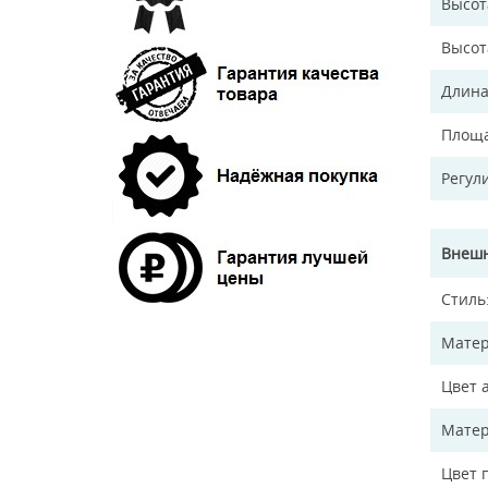
Высот
Высот
Длина
Площа
Регул
Внешн
Стиль
Матер
Цвет 
Матер
Цвет 