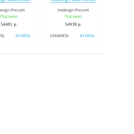
alls 320.12
54.328
design (Россия)
Inodesign (Россия)
Под заказ
Под заказ
54481 р.
54938 р.
ТЬ
КУПИТЬ
СРАВНИТЬ
КУПИТЬ
ра на штанге
Подвесная люстра
gn Motvikt Black
Inodesign Monaco
41.1204
40.2384
design (Россия)
Inodesign (Россия)
ть в наличии
Под заказ