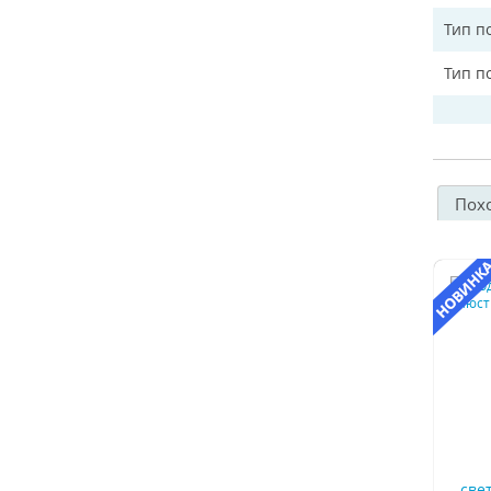
Тип п
Тип п
Пох
све