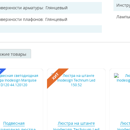
Инстр
оверхности арматуры
Глянцевый
Лампы
оверхности плафонов
Глянцевый
ожие товары
Подвесная
Люстра на штанге
Люст
тодиодная люстра
Inodesign Technum Led
Inodes