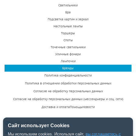
Светильники
Люстра на штанге
Люстра на штанге
Бра
Inodesign Motvikt
Inodesign Kingdom
Подсветка картин и зеркал
White 41.1214
Horizontal 40.0427
Настольные лампы
Есть в наличии
Под заказ
Торшеры
22375 р.
159875 р.
Споты
Точечные светильники
Уличные фонари
КУПИТЬ
КУПИТЬ
Лампочки
Бренды
Политика конфиденциальности
Политика в отношении обработки персональных данных
Согласие на обработку персональных данных
Согласие на обработку персональных данных (мессенджеры и соц. сети)
Доставка и оплата
Помощь
Новости
Люстра на штанге
Люстра на штанге
Inodesign Kingdom
Inodesign Aalto Oval
8 (495) 142-50-85
Horizontal 40.0424
40.4025
Сайт использует Cookies
Под заказ
Под заказ
info@inolight.ru
Мы используем cookies. Используя сайт,
вы соглашаетесь с