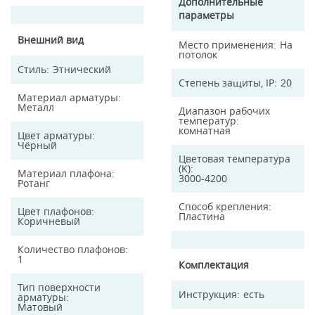
Дополнительные
параметры
Внешний вид
Место применения
На
потолок
Стиль
Этнический
Степень защиты, IP
20
Материал арматуры
Металл
Диапазон рабочих
температур
комнатная
Цвет арматуры
Чёрный
Цветовая температура
(K)
Материал плафона
3000-4200
Ротанг
Способ крепления
Цвет плафонов
Пластина
Коричневый
Количество плафонов
1
Комплектация
Тип поверхности
Инструкция
есть
арматуры
Матовый