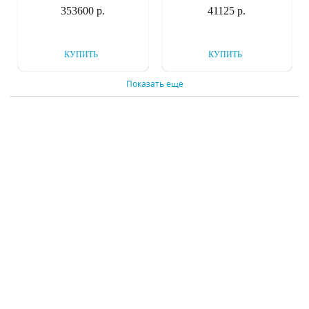
353600 р.
41125 р.
КУПИТЬ
КУПИТЬ
Показать еще
Подвесная люстра
Люстра на штанге
Inodesign Rose
Inodesign Beam Black
3121/13
54.424
Под заказ
Под заказ
179375 р.
29625 р.
КУПИТЬ
КУПИТЬ