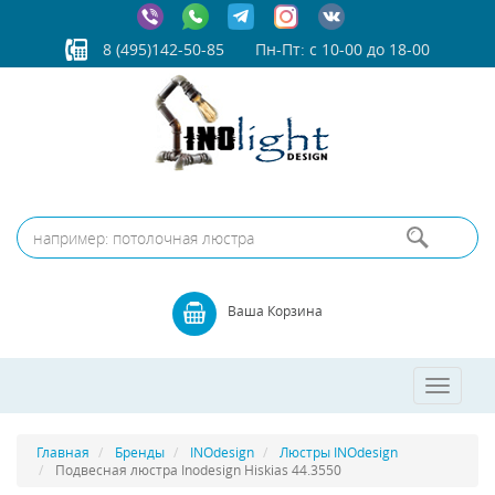
8 (495)142-50-85
Пн-Пт: с 10-00 до 18-00
Ваша Корзина
Toggle
navigatio
Главная
Бренды
INOdesign
Люстры INOdesign
Подвесная люстра Inodesign Hiskias 44.3550