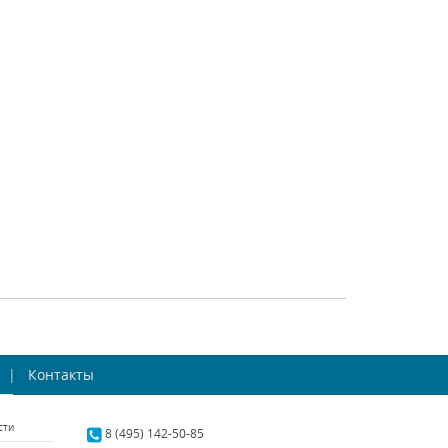
 Azzurro 699084
Osgona Stregaro 694081
gona (Италия)
Osgona (Италия)
наличии 2 шт.
В наличии 7 шт.
39204 р.
95398 р.
ТЬ
КУПИТЬ
СРАВНИТЬ
КУПИТЬ
есная люстра
Подвесная люстра
 Tesoro 710082
Контакты
Osgona Princia 726081
gona (Италия)
Osgona (Италия)
сти
наличии 1 шт.
В наличии 8 шт.
8 (495) 142-50-85