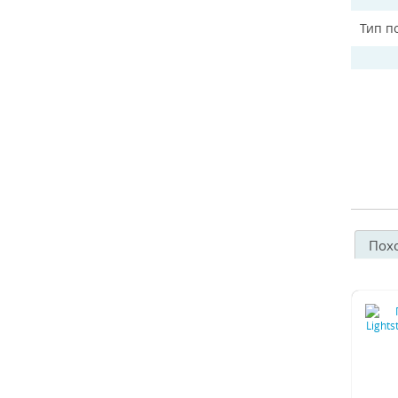
Тип п
Пох