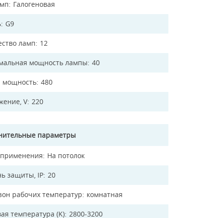
амп
Галогеновая
ь
G9
ество ламп
12
мальная мощность лампы
40
 мощность
480
жение, V
220
нительные параметры
 применения
На потолок
ь защиты, IP
20
зон рабочих температур
комнатная
ая температура (K)
2800-3200