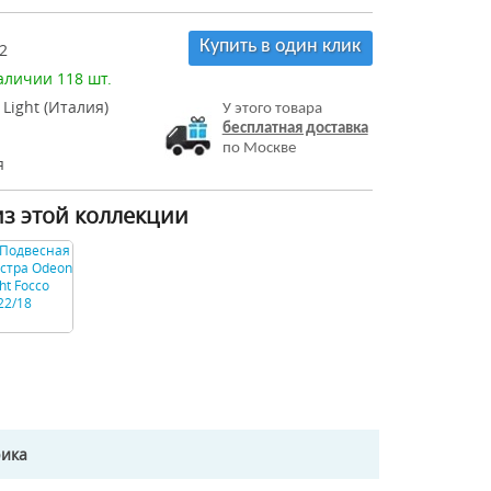
Купить в один клик
2
аличии 118 шт.
Light (Италия)
У этого товара
бесплатная доставка
по Москве
я
из этой коллекции
рика