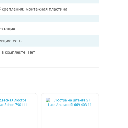
б крепления
монтажная пластина
ектация
укция
есть
 в комплекте
Нет