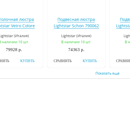
толочная люстра
Подвесная люстра
Подв
htstar Vetro Сolore
Lightstar Schon 790062
Lights
793125
Lightstar (Италия)
Lightstar (Италия)
Lig
В наличии 10 шт.
В наличии 10 шт.
В 
79928 р.
74363 р.
ВНИТЬ
КУПИТЬ
СРАВНИТЬ
КУПИТЬ
СРАВНИ
Показать еще
весная люстра ST
Подвесная люстра ST
Подв