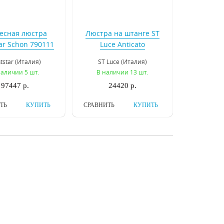
есная люстра
Люстра на штанге ST
tar Schon 790111
Luce Anticato
SL669.403.11
htstar (Италия)
ST Luce (Италия)
наличии 5 шт.
В наличии 13 шт.
97447 р.
24420 р.
ТЬ
КУПИТЬ
СРАВНИТЬ
КУПИТЬ
есная люстра
Подвесная люстра