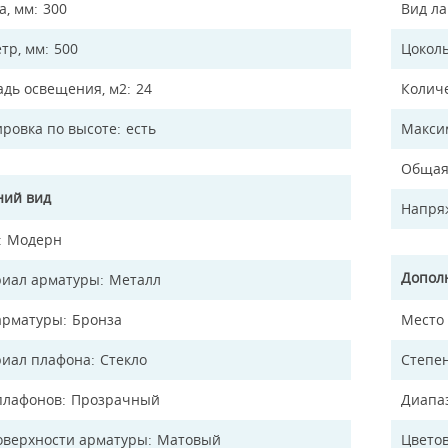
а, мм
300
Вид л
тр, мм
500
Цокол
дь освещения, м2
24
Колич
ировка по высоте
есть
Макси
Общая
ий вид
Напря
Модерн
Допол
иал арматуры
Металл
арматуры
Бронза
Место
иал плафона
Стекло
Степен
плафонов
Прозрачный
Диапа
оверхности арматуры
Матовый
Цветов