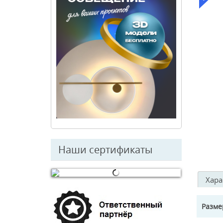
Наши сертификаты
Хара
© Free
Joomla! 3 Modules
- by
VinaGecko.com
Разм