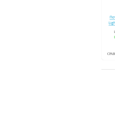
По
Lig
СРА
Под