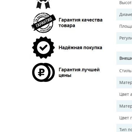
Высот
Диаме
Площа
Регул
Внешн
Стиль
Матер
Цвет 
Матер
Цвет 
Тип п