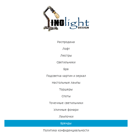
КУПИТЬ
КУПИТЬ
Распродажа
Лофт
Люстры
Светильники
Подвесной
Подвесной
Бра
светильник Inodesign
светильник Favourite
Подсветка картин и зеркал
Vanamo 40.1562
Corruga 2185-1P
Настольные лампы
Под заказ
В наличии 10 шт.
Торшеры
15625 р.
7800 р.
Споты
Точечные светильники
Уличные фонари
КУПИТЬ
КУПИТЬ
Лампочки
Бренды
Политика конфиденциальности